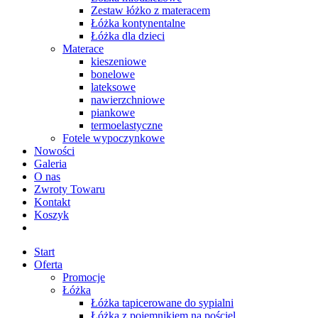
Zestaw łóżko z materacem
Łóżka kontynentalne
Łóżka dla dzieci
Materace
kieszeniowe
bonelowe
lateksowe
nawierzchniowe
piankowe
termoelastyczne
Fotele wypoczynkowe
Nowości
Galeria
O nas
Zwroty Towaru
Kontakt
Koszyk
Start
Oferta
Promocje
Łóżka
Łóżka tapicerowane do sypialni
Łóżka z pojemnikiem na pościel