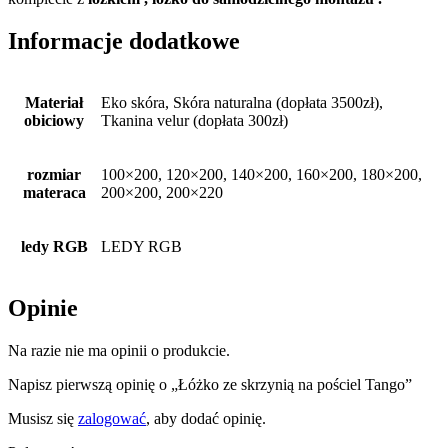
Informacje dodatkowe
Materiał
Eko skóra, Skóra naturalna (dopłata 3500zł),
obiciowy
Tkanina velur (dopłata 300zł)
rozmiar
100×200, 120×200, 140×200, 160×200, 180×200,
materaca
200×200, 200×220
ledy RGB
LEDY RGB
Opinie
Na razie nie ma opinii o produkcie.
Napisz pierwszą opinię o „Łóżko ze skrzynią na pościel Tango”
Musisz się
zalogować
, aby dodać opinię.