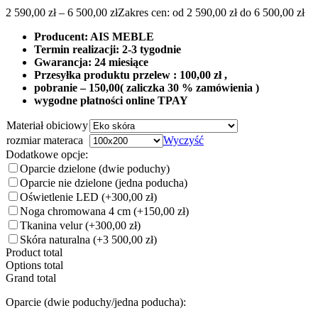
2 590,00
zł
–
6 500,00
zł
Zakres cen: od 2 590,00 zł do 6 500,00 zł
Producent: AIS MEBLE
Termin realizacji: 2-3 tygodnie
Gwarancja: 24 miesiące
Przesyłka produktu przelew : 100,00 zł ,
pobranie – 150,00( zaliczka 30 % zamówienia )
wygodne płatności online TPAY
Materiał obiciowy
rozmiar materaca
Wyczyść
Dodatkowe opcje:
Oparcie dzielone (dwie poduchy)
Oparcie nie dzielone (jedna poducha)
Oświetlenie LED
(+300,00 zł)
Noga chromowana 4 cm
(+150,00 zł)
Tkanina velur
(+300,00 zł)
Skóra naturalna
(+3 500,00 zł)
Product total
Options total
Grand total
Oparcie (dwie poduchy/jedna poducha):