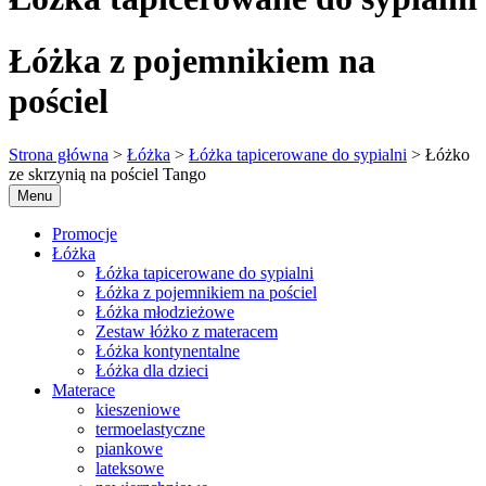
Łóżka z pojemnikiem na
pościel
Strona główna
>
Łóżka
>
Łóżka tapicerowane do sypialni
> Łóżko
ze skrzynią na pościel Tango
Menu
Promocje
Łóżka
Łóżka tapicerowane do sypialni
Łóżka z pojemnikiem na pościel
Łóżka młodzieżowe
Zestaw łóżko z materacem
Łóżka kontynentalne
Łóżka dla dzieci
Materace
kieszeniowe
termoelastyczne
piankowe
lateksowe