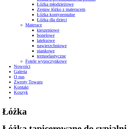
Łóżka młodzieżowe
Zestaw łóżko z materacem
Łóżka kontynentalne
Łóżka dla dzieci
Materace
kieszeniowe
bonelowe
lateksowe
nawierzchniowe
piankowe
termoelastyczne
Fotele wypoczynkowe
Nowości
Galeria
O nas
Zwroty Towaru
Kontakt
Koszyk
Łóżka
Łóżka tapicerowane do sypialni