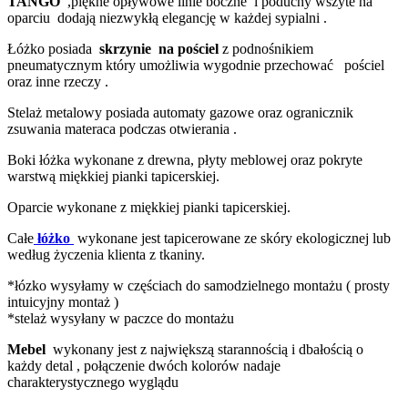
TANGO
,piękne opływowe linie boczne i poduchy wszyte na
oparciu dodają niezwykłą elegancję w każdej sypialni .
Łóżko posiada
skrzynie na pościel
z podnośnikiem
pneumatycznym który umożliwia wygodnie prze­cho­wać pościel
oraz inne rzeczy .
Stelaż metalowy posiada automaty gazowe oraz ogranicznik
zsuwania materaca podczas otwierania .
Boki łóżka wykonane z drewna, płyty meblowej oraz pokryte
warstwą miękkiej pianki tapicerskiej.
Oparcie wykonane z miękkiej pianki tapicerskiej.
Całe
łóżko
wykonane jest tapicerowane ze skóry ekologicznej lub
według życzenia klienta z tkaniny.
*łózko wysyłamy w częściach do samodzielnego montażu ( prosty
intuicyjny montaż )
*stelaż wysyłany w paczce do montażu
Mebel
wykonany jest z największą starannością i dbałością o
każdy detal , połączenie dwóch kolorów nadaje
charakterystycznego wyglądu