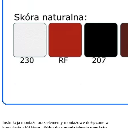
Instrukcja montażu oraz elementy montażowe dołączone w
komplecie z
łóżkiem , łóżko do samodzielnego montażu .