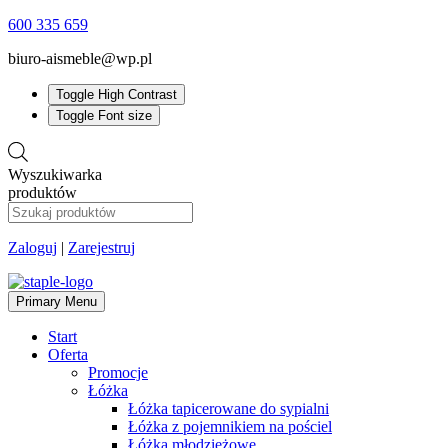
600 335 659
biuro-aismeble@wp.pl
Toggle High Contrast
Toggle Font size
Wyszukiwarka
produktów
Zaloguj
|
Zarejestruj
Primary Menu
Start
Oferta
Promocje
Łóżka
Łóżka tapicerowane do sypialni
Łóżka z pojemnikiem na pościel
Łóżka młodzieżowe