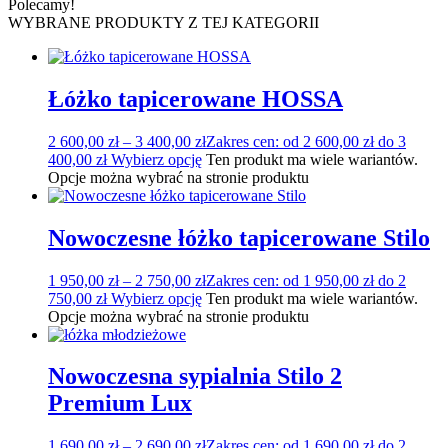
Polecamy!
WYBRANE PRODUKTY Z TEJ KATEGORII
Łóżko tapicerowane HOSSA
2 600,00
zł
–
3 400,00
zł
Zakres cen: od 2 600,00 zł do 3
400,00 zł
Wybierz opcję
Ten produkt ma wiele wariantów.
Opcje można wybrać na stronie produktu
Nowoczesne łóżko tapicerowane Stilo
1 950,00
zł
–
2 750,00
zł
Zakres cen: od 1 950,00 zł do 2
750,00 zł
Wybierz opcję
Ten produkt ma wiele wariantów.
Opcje można wybrać na stronie produktu
Nowoczesna sypialnia Stilo 2
Premium Lux
1 690,00
zł
–
2 690,00
zł
Zakres cen: od 1 690,00 zł do 2