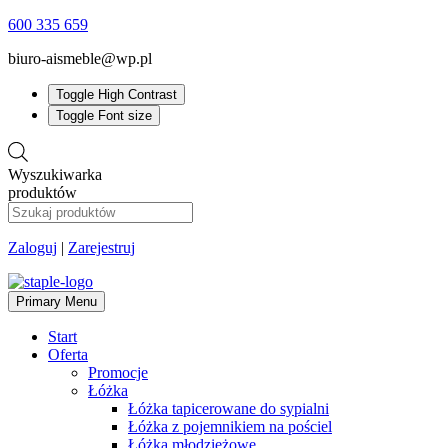
600 335 659
biuro-aismeble@wp.pl
Toggle High Contrast
Toggle Font size
Wyszukiwarka
produktów
Zaloguj
|
Zarejestruj
Primary Menu
Start
Oferta
Promocje
Łóżka
Łóżka tapicerowane do sypialni
Łóżka z pojemnikiem na pościel
Łóżka młodzieżowe