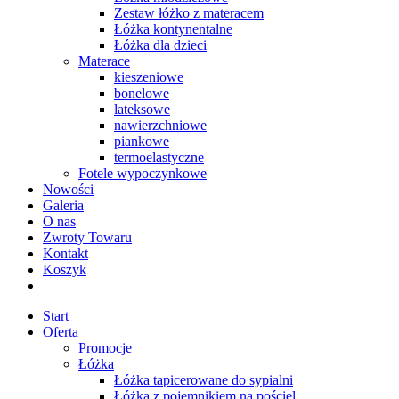
Zestaw łóżko z materacem
Łóżka kontynentalne
Łóżka dla dzieci
Materace
kieszeniowe
bonelowe
lateksowe
nawierzchniowe
piankowe
termoelastyczne
Fotele wypoczynkowe
Nowości
Galeria
O nas
Zwroty Towaru
Kontakt
Koszyk
Start
Oferta
Promocje
Łóżka
Łóżka tapicerowane do sypialni
Łóżka z pojemnikiem na pościel