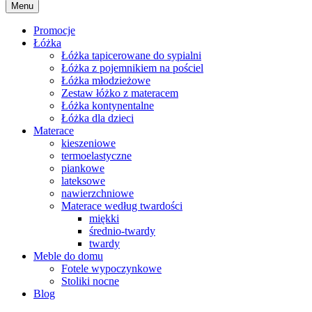
Menu
Promocje
Łóżka
Łóżka tapicerowane do sypialni
Łóżka z pojemnikiem na pościel
Łóżka młodzieżowe
Zestaw łóżko z materacem
Łóżka kontynentalne
Łóżka dla dzieci
Materace
kieszeniowe
termoelastyczne
piankowe
lateksowe
nawierzchniowe
Materace według twardości
miękki
średnio-twardy
twardy
Meble do domu
Fotele wypoczynkowe
Stoliki nocne
Blog