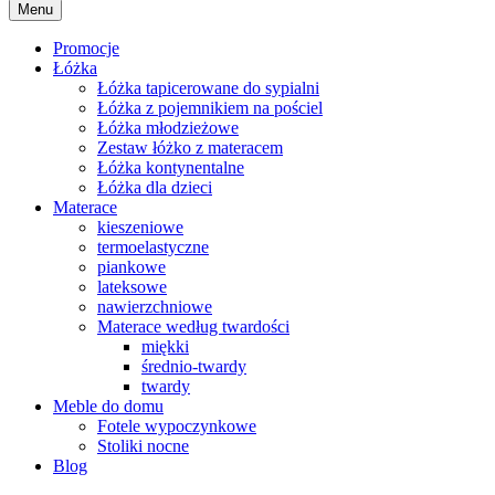
Menu
Promocje
Łóżka
Łóżka tapicerowane do sypialni
Łóżka z pojemnikiem na pościel
Łóżka młodzieżowe
Zestaw łóżko z materacem
Łóżka kontynentalne
Łóżka dla dzieci
Materace
kieszeniowe
termoelastyczne
piankowe
lateksowe
nawierzchniowe
Materace według twardości
miękki
średnio-twardy
twardy
Meble do domu
Fotele wypoczynkowe
Stoliki nocne
Blog