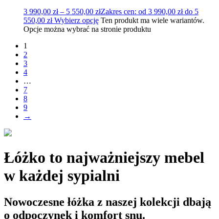
3 990,00
zł
–
5 550,00
zł
Zakres cen: od 3 990,00 zł do 5
550,00 zł
Wybierz opcję
Ten produkt ma wiele wariantów.
Opcje można wybrać na stronie produktu
1
2
3
4
…
7
8
9
→
Łóżko to najważniejszy mebel
w każdej sypialni
Nowoczesne łóżka z naszej kolekcji dbają
o odpoczynek i komfort snu.