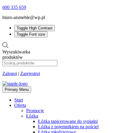
600 335 659
biuro-aismeble@wp.pl
Toggle High Contrast
Toggle Font size
Wyszukiwarka
produktów
Zaloguj
|
Zarejestruj
Primary Menu
Start
Oferta
Promocje
Łóżka
Łóżka tapicerowane do sypialni
Łóżka z pojemnikiem na pościel
Łóżka młodzieżowe