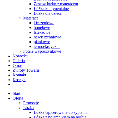
Zestaw łóżko z materacem
Łóżka kontynentalne
Łóżka dla dzieci
Materace
kieszeniowe
bonelowe
lateksowe
nawierzchniowe
piankowe
termoelastyczne
Fotele wypoczynkowe
Nowości
Galeria
O nas
Zwroty Towaru
Kontakt
Koszyk
Start
Oferta
Promocje
Łóżka
Łóżka tapicerowane do sypialni
Łóżka z pojemnikiem na pościel