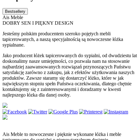
Bestsellery
Ais Meble
DOBRY SEN I PIĘKNY DESIGN
Jesteśmy polskim producentem szeroko pojętych mebli
tapicerowanych, a naszą specyjalnością są nowoczesne łóżka
sypialnane.
Jako producent łóżek tapicerowanych do sypialni, od dwudziestu lat
doskonalimy nasze umiejętności, co pozwala nam na stosowanie
najbardziej zaawansowanych rozwiązań przynoszących Państwu
satysfakcję zarówno z zakupu, jak z efektów użytkowania naszych
produktów. Zawsze staramy się dostarczyć łóżko, które w jak
największym stopniu spełn Państwa oczekiwania, dlatego chętnie
kontaktujemy się z zainteresowanymi i doradzamy w kwesti
najlepszego łózka dla danej osoby.
Ais Meble to nowoczesne i pięknie wykonane łóżka i meble
tapicerowane do sypialni o niepowtarzalnym designie.