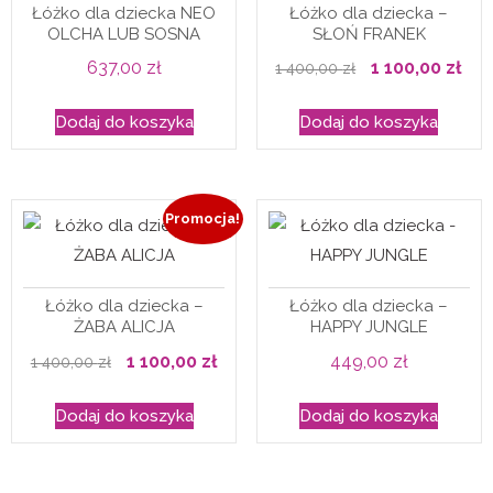
Łóżko dla dziecka NEO
Łóżko dla dziecka –
OLCHA LUB SOSNA
SŁOŃ FRANEK
Pierwotna
Akt
637,00
zł
1 100,00
zł
1 400,00
zł
cena
cen
Dodaj do koszyka
Dodaj do koszyka
wynosiła:
wyn
1
1
400,00 zł.
100,
Promocja!
Łóżko dla dziecka –
Łóżko dla dziecka –
ŻABA ALICJA
HAPPY JUNGLE
Pierwotna
Aktualna
1 100,00
zł
449,00
zł
1 400,00
zł
cena
cena
Dodaj do koszyka
Dodaj do koszyka
wynosiła:
wynosi:
1
1
400,00 zł.
100,00 zł.