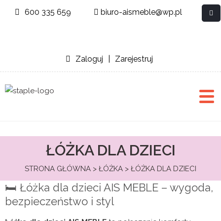
600 335 659
biuro-aismeble@wp.pl
Zaloguj
|
Zarejestruj
ŁÓŻKA DLA DZIECI
STRONA GŁÓWNA
>
ŁÓŻKA
> ŁÓŻKA DLA DZIECI
🛏️ Łóżka dla dzieci AIS MEBLE – wygoda,
bezpieczeństwo i styl