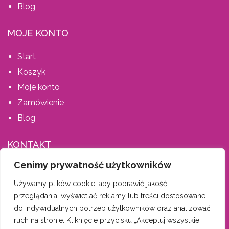
Blog
MOJE KONTO
Start
Koszyk
Moje konto
Zamówienie
Blog
KONTAKT
Cenimy prywatność użytkowników
AIS MEBLE, ŚPIEWLA ANETA
Używamy plików cookie, aby poprawić jakość
Dąbrówka 202, 34-146 Stryszów
przeglądania, wyświetlać reklamy lub treści dostosowane
tel. 600 335 659
do indywidualnych potrzeb użytkowników oraz analizować
biuro-aismeble@wp.pl
ruch na stronie. Kliknięcie przycisku „Akceptuj wszystkie”