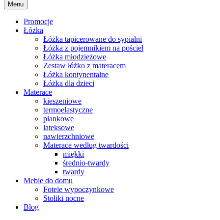
Menu
Promocje
Łóżka
Łóżka tapicerowane do sypialni
Łóżka z pojemnikiem na pościel
Łóżka młodzieżowe
Zestaw łóżko z materacem
Łóżka kontynentalne
Łóżka dla dzieci
Materace
kieszeniowe
termoelastyczne
piankowe
lateksowe
nawierzchniowe
Materace według twardości
miękki
średnio-twardy
twardy
Meble do domu
Fotele wypoczynkowe
Stoliki nocne
Blog