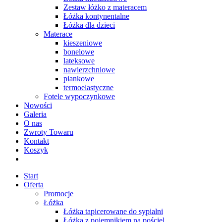
Zestaw łóżko z materacem
Łóżka kontynentalne
Łóżka dla dzieci
Materace
kieszeniowe
bonelowe
lateksowe
nawierzchniowe
piankowe
termoelastyczne
Fotele wypoczynkowe
Nowości
Galeria
O nas
Zwroty Towaru
Kontakt
Koszyk
Start
Oferta
Promocje
Łóżka
Łóżka tapicerowane do sypialni
Łóżka z pojemnikiem na pościel