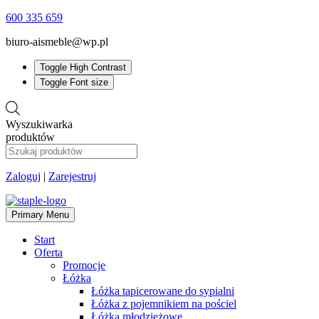
600 335 659
biuro-aismeble@wp.pl
Toggle High Contrast
Toggle Font size
Wyszukiwarka
produktów
Zaloguj
|
Zarejestruj
Primary Menu
Start
Oferta
Promocje
Łóżka
Łóżka tapicerowane do sypialni
Łóżka z pojemnikiem na pościel
Łóżka młodzieżowe