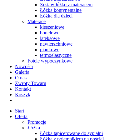
Zestaw łóżko z materacem
Łóżka kontynentalne
Łóżka dla dzieci
Materace
kieszeniowe
bonelowe
lateksowe
nawierzchniowe
piankowe
termoelastyczne
Fotele wypoczynkowe
Nowości
Galeria
O nas
Zwroty Towaru
Kontakt
Koszyk
Start
Oferta
Promocje
Łóżka
Łóżka tapicerowane do sypialni
Łóżka z pojemnikiem na pościel