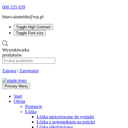
600 335 659
biuro-aismeble@wp.pl
Toggle High Contrast
Toggle Font size
Wyszukiwarka
produktów
Zaloguj
|
Zarejestruj
Primary Menu
Start
Oferta
Promocje
Łóżka
Łóżka tapicerowane do sypialni
Łóżka z pojemnikiem na pościel
Łóżka młodzieżowe