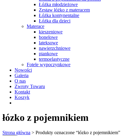
Łóżka młodzieżowe
Zestaw łóżko z materacem
Łóżka kontynentalne
Łóżka dla dzieci
Materace
kieszeniowe
bonelowe
lateksowe
nawierzchniowe
piankowe
termoelastyczne
Fotele wypoczynkowe
Nowości
Galeria
O nas
Zwroty Towaru
Kontakt
Koszyk
łózko z pojemnikiem
Strona główna
> Produkty oznaczone “łózko z pojemnikiem”