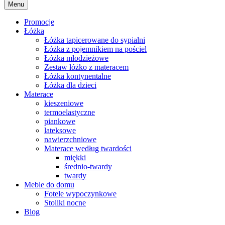
Menu
Promocje
Łóżka
Łóżka tapicerowane do sypialni
Łóżka z pojemnikiem na pościel
Łóżka młodzieżowe
Zestaw łóżko z materacem
Łóżka kontynentalne
Łóżka dla dzieci
Materace
kieszeniowe
termoelastyczne
piankowe
lateksowe
nawierzchniowe
Materace według twardości
miękki
średnio-twardy
twardy
Meble do domu
Fotele wypoczynkowe
Stoliki nocne
Blog