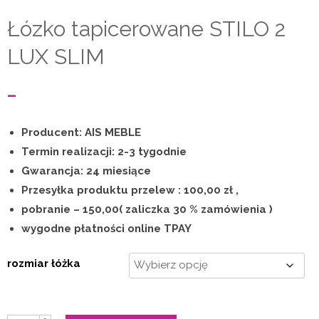
kieszeniowe
Łózko tapicerowane STILO 2
bonelowe
LUX SLIM
lateksowe
Zakres
–
nawierzchniowe
cen:
piankowe
Producent: AIS MEBLE
od
Termin realizacji: 2-3 tygodnie
termoelastyczne
Gwarancja: 24 miesiące
2
Fotele wypoczynkowe
Przesyłka produktu przelew : 100,00 zł ,
050,00 zł
Nowości
pobranie – 150,00( zaliczka 30 % zamówienia )
wygodne płatności online TPAY
do
Galeria
2
O nas
rozmiar łóżka
750,00 zł
Zwroty Towaru
Kontakt
ilość