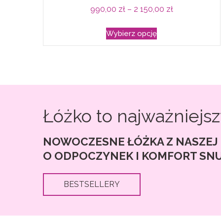
na
Zakres
990,00
zł
–
2 150,00
zł
stronie
cen:
Ten
produktu
Wybierz opcję
od
produkt
990,00 zł
ma
do
wiele
2
wariantów.
150,00 zł
Opcje
można
Łóżko to najważniejsz
wybrać
na
NOWOCZESNE ŁÓŻKA Z NASZEJ 
stronie
O ODPOCZYNEK I KOMFORT SNU
produktu
BESTSELLERY