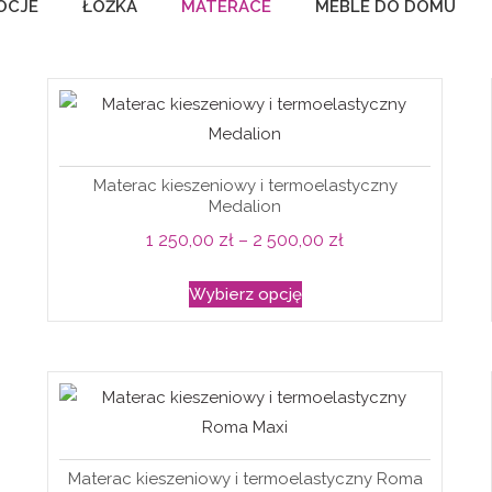
OCJE
ŁÓŻKA
MATERACE
MEBLE DO DOMU
Materac kieszeniowy i termoelastyczny
Medalion
Zakres
1 250,00
zł
–
2 500,00
zł
cen:
Ten
Wybierz opcję
od
produkt
1
ma
250,00 zł
wiele
do
wariantów.
2
Opcje
500,00 zł
można
Materac kieszeniowy i termoelastyczny Roma
wybrać