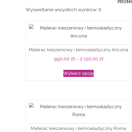
PROM
Wyświetlanie wszystkich wyników: 6
Materac kieszeniowy i termoelastyczny Ancona
Zakres
990,00
zł
–
2 150,00
zł
cen:
Ten
Wybierz opcję
od
produkt
990,00 zł
ma
do
wiele
2
wariantów.
150,00 zł
Opcje
można
wybrać
Materac kieszeniowy i termoelastyczny Roma