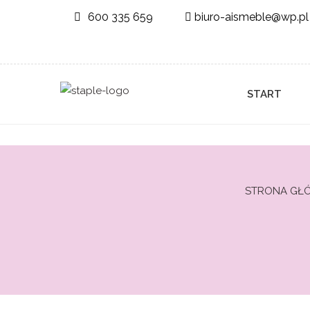
600 335 659
biuro-aismeble@wp.pl
START
STRONA GŁ