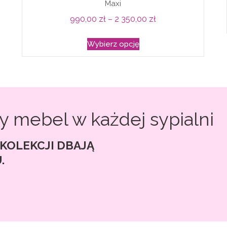
Maxi
na
Zakres
990,00
zł
–
2 350,00
zł
stronie
cen:
Ten
produktu
Wybierz opcję
od
produkt
990,00 zł
ma
do
wiele
2
wariantów.
350,00 zł
Opcje
y mebel w każdej sypialni
można
wybrać
KOLEKCJI DBAJĄ
na
.
stronie
produktu