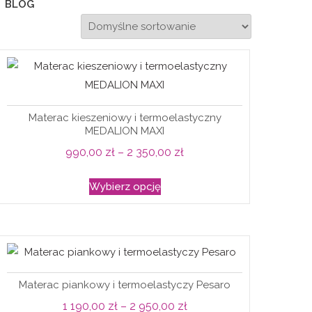
BLOG
Materac kieszeniowy i termoelastyczny
MEDALION MAXI
Zakres
990,00
zł
–
2 350,00
zł
cen:
Ten
Wybierz opcję
od
produkt
990,00 zł
ma
do
wiele
2
wariantów.
350,00 zł
Opcje
Materac piankowy i termoelastyczy Pesaro
można
Zakres
1 190,00
zł
–
2 950,00
zł
wybrać