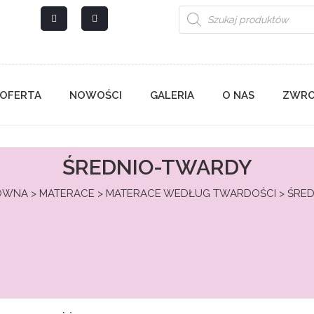
Wyszukiwarka
produktów
OFERTA
NOWOŚCI
GALERIA
O NAS
ZWRO
ŚREDNIO-TWARDY
ÓWNA
>
MATERACE
>
MATERACE WEDŁUG TWARDOŚCI
> ŚRE