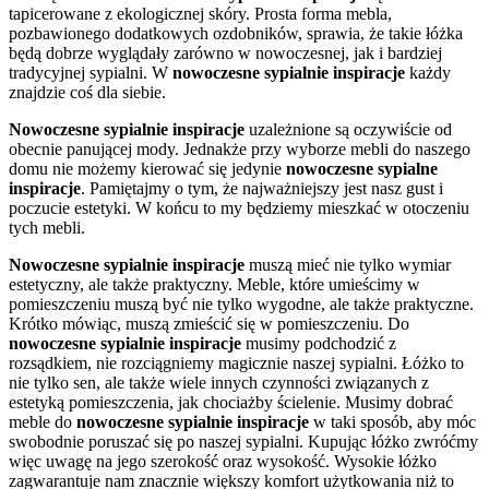
tapicerowane z ekologicznej skóry. Prosta forma mebla,
pozbawionego dodatkowych ozdobników, sprawia, że takie łóżka
będą dobrze wyglądały zarówno w nowoczesnej, jak i bardziej
tradycyjnej sypialni. W
nowoczesne sypialnie inspiracje
każdy
znajdzie coś dla siebie.
Nowoczesne sypialnie inspiracje
uzależnione są oczywiście od
obecnie panującej mody. Jednakże przy wyborze mebli do naszego
domu nie możemy kierować się jedynie
nowoczesne sypialne
inspiracje
. Pamiętajmy o tym, że najważniejszy jest nasz gust i
poczucie estetyki. W końcu to my będziemy mieszkać w otoczeniu
tych mebli.
Nowoczesne sypialnie inspiracje
muszą mieć nie tylko wymiar
estetyczny, ale także praktyczny. Meble, które umieścimy w
pomieszczeniu muszą być nie tylko wygodne, ale także praktyczne.
Krótko mówiąc, muszą zmieścić się w pomieszczeniu. Do
nowoczesne sypialnie inspiracje
musimy podchodzić z
rozsądkiem, nie rozciągniemy magicznie naszej sypialni. Łóżko to
nie tylko sen, ale także wiele innych czynności związanych z
estetyką pomieszczenia, jak chociażby ścielenie. Musimy dobrać
meble do
nowoczesne sypialnie inspiracje
w taki sposób, aby móc
swobodnie poruszać się po naszej sypialni. Kupując łóżko zwróćmy
więc uwagę na jego szerokość oraz wysokość. Wysokie łóżko
zagwarantuje nam znacznie większy komfort użytkowania niż to