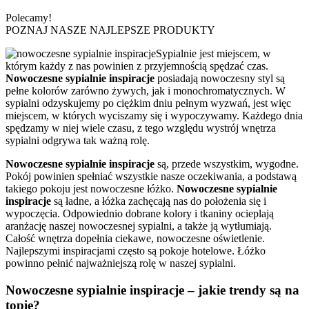
Polecamy!
POZNAJ NASZE NAJLEPSZE PRODUKTY
Sypialnie jest miejscem, w
którym każdy z nas powinien z przyjemnością spędzać czas.
N
owoczesne sypialnie inspiracje
posiadają nowoczesny styl są
pełne kolorów zarówno żywych, jak i monochromatycznych. W
sypialni odzyskujemy po ciężkim dniu pełnym wyzwań, jest więc
miejscem, w których wyciszamy się i wypoczywamy. Każdego dnia
spędzamy w niej wiele czasu, z tego względu wystrój wnętrza
sypialni odgrywa tak ważną rolę.
Nowoczesne sypialnie inspiracje
są, przede wszystkim, wygodne.
Pokój powinien spełniać wszystkie nasze oczekiwania, a podstawą
takiego pokoju jest nowoczesne łóżko.
Nowoczesne sypialnie
inspiracje
są ładne, a łóżka zachęcają nas do położenia się i
wypoczęcia. Odpowiednio dobrane kolory i tkaniny ocieplają
aranżację naszej nowoczesnej sypialni, a także ją wytłumiają.
Całość wnętrza dopełnia ciekawe, nowoczesne oświetlenie.
Najlepszymi inspiracjami często są pokoje hotelowe. Łóżko
powinno pełnić najważniejszą rolę w naszej sypialni.
Nowoczesne sypialnie inspiracje – jakie trendy są na
topie?