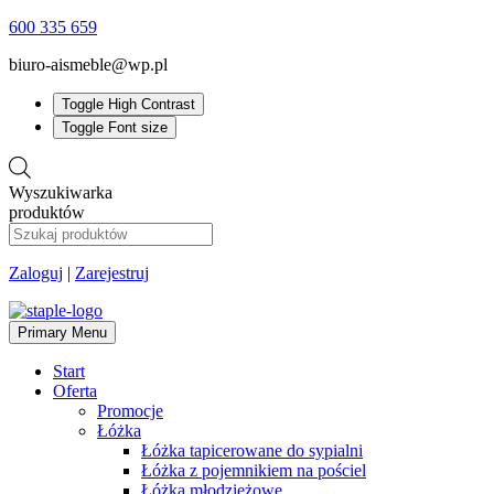
600 335 659
biuro-aismeble@wp.pl
Toggle High Contrast
Toggle Font size
Wyszukiwarka
produktów
Zaloguj
|
Zarejestruj
Primary Menu
Start
Oferta
Promocje
Łóżka
Łóżka tapicerowane do sypialni
Łóżka z pojemnikiem na pościel
Łóżka młodzieżowe