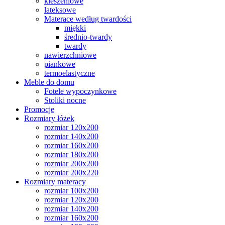
kieszeniowe
lateksowe
Materace według twardości
miękki
średnio-twardy
twardy
nawierzchniowe
piankowe
termoelastyczne
Meble do domu
Fotele wypoczynkowe
Stoliki nocne
Promocje
Rozmiary łóżek
rozmiar 120x200
rozmiar 140x200
rozmiar 160x200
rozmiar 180x200
rozmiar 200x200
rozmiar 200x220
Rozmiary materacy
rozmiar 100x200
rozmiar 120x200
rozmiar 140x200
rozmiar 160x200