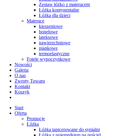
Zestaw łóżko z materacem
Łóżka kontynentalne
Łóżka dla dzieci
Materace
kieszeniowe
bonelowe
lateksowe
nawierzchniowe
piankowe
termoelastyczne
Fotele wypoczynkowe
Nowości
Galeria
O nas
Zwroty Towaru
Kontakt
Koszyk
Start
Oferta
Promocje
Łóżka
Łóżka tapicerowane do sypialni
Łóżka z pojemnikiem na pościel