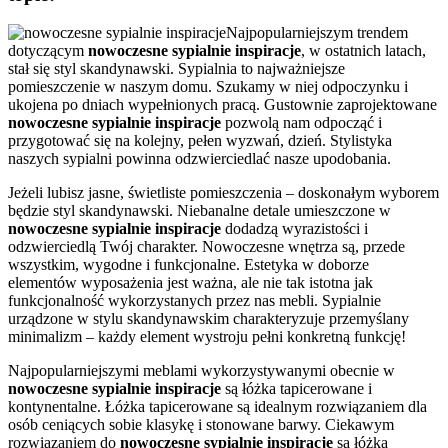
Najpopularniejszym trendem
dotyczącym
nowoczesne sypialnie inspiracje
, w ostatnich latach,
stał się styl skandynawski. Sypialnia to najważniejsze
pomieszczenie w naszym domu. Szukamy w niej odpoczynku i
ukojena po dniach wypełnionych pracą. Gustownie zaprojektowane
nowoczesne sypialnie inspiracje
pozwolą nam odpocząć i
przygotować się na kolejny, pełen wyzwań, dzień. Stylistyka
naszych sypialni powinna odzwierciedlać nasze upodobania.
Jeżeli lubisz jasne, świetliste pomieszczenia – doskonałym wyborem
będzie styl skandynawski. Niebanalne detale umieszczone w
nowoczesne sypialnie inspiracje
dodadzą wyrazistości i
odzwierciedlą Twój charakter. Nowoczesne wnętrza są, przede
wszystkim, wygodne i funkcjonalne. Estetyka w doborze
elementów wyposażenia jest ważna, ale nie tak istotna jak
funkcjonalność wykorzystanych przez nas mebli. Sypialnie
urządzone w stylu skandynawskim charakteryzuje przemyślany
minimalizm – każdy element wystroju pełni konkretną funkcję!
Najpopularniejszymi meblami wykorzystywanymi obecnie w
nowoczesne sypialnie inspiracje
są łóżka tapicerowane i
kontynentalne. Łóżka tapicerowane są idealnym rozwiązaniem dla
osób ceniących sobie klasykę i stonowane barwy. Ciekawym
rozwiązaniem do
nowoczesne sypialnie inspiracje
są łóżka