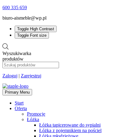
600 335 659
biuro-aismeble@wp.pl
Toggle High Contrast
Toggle Font size
Wyszukiwarka
produktów
Zaloguj
|
Zarejestruj
Primary Menu
Start
Oferta
Promocje
Łóżka
Łóżka tapicerowane do sypialni
Łóżka z pojemnikiem na pościel
Łóżka młodzieżowe