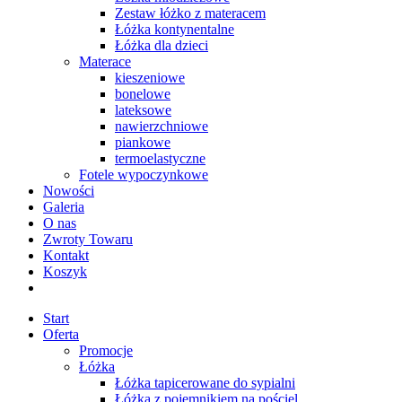
Zestaw łóżko z materacem
Łóżka kontynentalne
Łóżka dla dzieci
Materace
kieszeniowe
bonelowe
lateksowe
nawierzchniowe
piankowe
termoelastyczne
Fotele wypoczynkowe
Nowości
Galeria
O nas
Zwroty Towaru
Kontakt
Koszyk
Start
Oferta
Promocje
Łóżka
Łóżka tapicerowane do sypialni
Łóżka z pojemnikiem na pościel