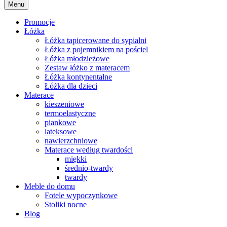
Menu
Promocje
Łóżka
Łóżka tapicerowane do sypialni
Łóżka z pojemnikiem na pościel
Łóżka młodzieżowe
Zestaw łóżko z materacem
Łóżka kontynentalne
Łóżka dla dzieci
Materace
kieszeniowe
termoelastyczne
piankowe
lateksowe
nawierzchniowe
Materace według twardości
miękki
średnio-twardy
twardy
Meble do domu
Fotele wypoczynkowe
Stoliki nocne
Blog