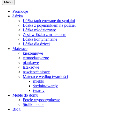
Menu
Promocje
Łóżka
Łóżka tapicerowane do sypialni
Łóżka z pojemnikiem na pościel
Łóżka młodzieżowe
Zestaw łóżko z materacem
Łóżka kontynentalne
Łóżka dla dzieci
Materace
kieszeniowe
termoelastyczne
piankowe
lateksowe
nawierzchniowe
Materace według twardości
miękki
średnio-twardy
twardy
Meble do domu
Fotele wypoczynkowe
Stoliki nocne
Blog