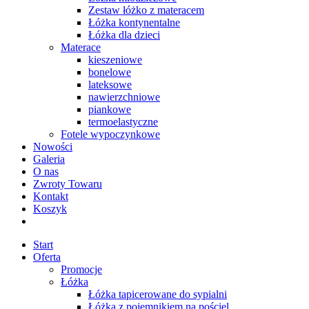
Zestaw łóżko z materacem
Łóżka kontynentalne
Łóżka dla dzieci
Materace
kieszeniowe
bonelowe
lateksowe
nawierzchniowe
piankowe
termoelastyczne
Fotele wypoczynkowe
Nowości
Galeria
O nas
Zwroty Towaru
Kontakt
Koszyk
Start
Oferta
Promocje
Łóżka
Łóżka tapicerowane do sypialni
Łóżka z pojemnikiem na pościel