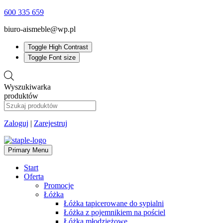
600 335 659
biuro-aismeble@wp.pl
Toggle High Contrast
Toggle Font size
Wyszukiwarka
produktów
Zaloguj
|
Zarejestruj
Primary Menu
Start
Oferta
Promocje
Łóżka
Łóżka tapicerowane do sypialni
Łóżka z pojemnikiem na pościel
Łóżka młodzieżowe