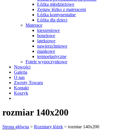
Łóżka młodzieżowe
Zestaw łóżko z materacem
Łóżka kontynentalne
Łóżka dla dzieci
Materace
kieszeniowe
bonelowe
lateksowe
nawierzchniowe
piankowe
termoelastyczne
Fotele wypoczynkowe
Nowości
Galeria
O nas
Zwroty Towaru
Kontakt
Koszyk
rozmiar 140x200
Strona główna
>
Rozmiary łóżek
> rozmiar 140x200