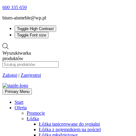
600 335 659
biuro-aismeble@wp.pl
Toggle High Contrast
Toggle Font size
Wyszukiwarka
produktów
Zaloguj
|
Zarejestruj
Primary Menu
Start
Oferta
Promocje
Łóżka
Łóżka tapicerowane do sypialni
Łóżka z pojemnikiem na pościel
Łóżka młodzieżowe