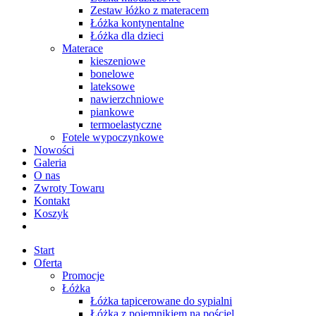
Zestaw łóżko z materacem
Łóżka kontynentalne
Łóżka dla dzieci
Materace
kieszeniowe
bonelowe
lateksowe
nawierzchniowe
piankowe
termoelastyczne
Fotele wypoczynkowe
Nowości
Galeria
O nas
Zwroty Towaru
Kontakt
Koszyk
Start
Oferta
Promocje
Łóżka
Łóżka tapicerowane do sypialni
Łóżka z pojemnikiem na pościel