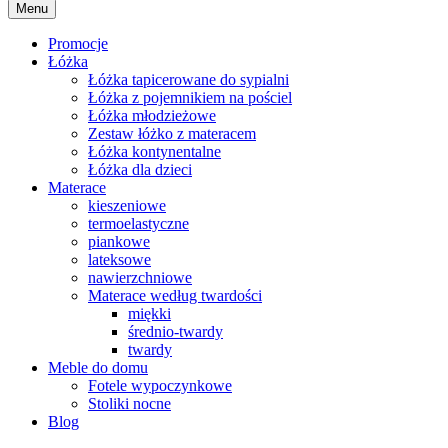
Menu
Promocje
Łóżka
Łóżka tapicerowane do sypialni
Łóżka z pojemnikiem na pościel
Łóżka młodzieżowe
Zestaw łóżko z materacem
Łóżka kontynentalne
Łóżka dla dzieci
Materace
kieszeniowe
termoelastyczne
piankowe
lateksowe
nawierzchniowe
Materace według twardości
miękki
średnio-twardy
twardy
Meble do domu
Fotele wypoczynkowe
Stoliki nocne
Blog