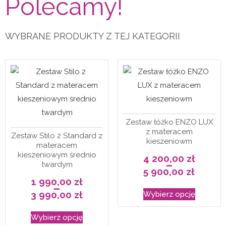
Polecamy!
WYBRANE PRODUKTY Z TEJ KATEGORII
Zestaw łóżko ENZO LUX
z materacem
Zestaw Stilo 2 Standard z
kieszeniowm
materacem
kieszeniowym średnio
4 200,00
zł
–
twardym
5 900,00
zł
Zakres
1 990,00
zł
cen:
–
Ten
od
3 990,00
zł
Wybierz opcję
4
Zakres
produkt
200,00 zł
cen:
do
Ten
od
ma
5
Wybierz opcję
1
900,00 zł
produkt