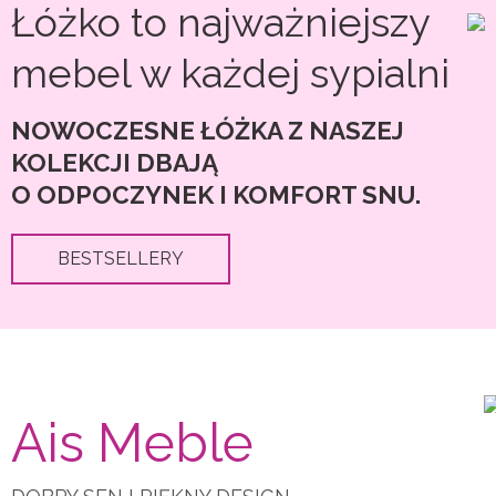
wybrać
Łóżko to najważniejszy
można
na
wybrać
mebel w każdej sypialni
stronie
na
produkt
stronie
NOWOCZESNE ŁÓŻKA Z NASZEJ
produktu
KOLEKCJI DBAJĄ
O ODPOCZYNEK I KOMFORT SNU.
BESTSELLERY
Ais Meble