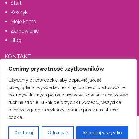
Start
Koszyk
Moje konto
Zamówienie
Blog
KONTAKT
Cenimy prywatność użytkowników
AIS MEBLE, ŚPIEWLA ANETA
Używamy plików cookie, aby poprawić jakość
Dąbrówka 202, 34-146 Stryszów
przeglądania, wyświetlać reklamy lub treści dostosowane
tel. 600 335 659
do indywidualnych potrzeb użytkowników oraz analizować
biuro-aismeble@wp.pl
ruch na stronie. Kliknięcie przycisku „Akceptuj wszystkie”
oznacza zgodę na wykorzystywanie przez nas plików
cookie.
AIS Meble
| Wszelkie prawa zastrzeżone |
Nota prawna, pliki
Dostosuj
Odrzucać
Akceptuj wszystko
cookies
|
Regulamin
| Wykonanie:
Tomsky.pl
top