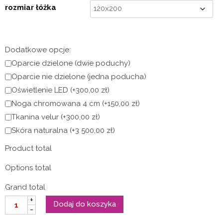
5
rozmiar łóżka
550,00 zł
Dodatkowe opcje:
Oparcie dzielone (dwie poduchy)
Oparcie nie dzielone (jedna poducha)
Oświetlenie LED
(+300,00 zł)
Noga chromowana 4 cm
(+150,00 zł)
Tkanina velur
(+300,00 zł)
Skóra naturalna
(+3 500,00 zł)
Product total
Options total
Grand total
ilość
+
Dodaj do koszyka
Zestaw
-
-
łóżko