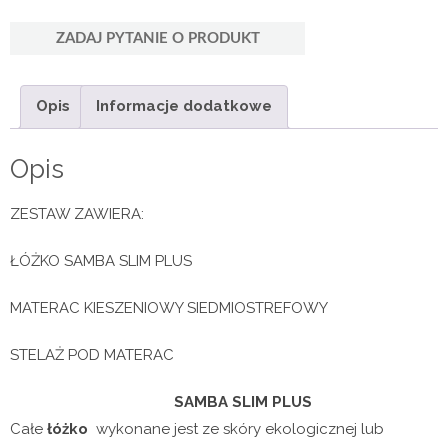
SAMBA
SLIM
ZADAJ PYTANIE O PRODUKT
PLUS
z
materacem
kieszeniowym
Opis
Informacje dodatkowe
Opis
ZESTAW ZAWIERA:
ŁÓŻKO SAMBA SLIM PLUS
MATERAC KIESZENIOWY SIEDMIOSTREFOWY
STELAŻ POD MATERAC
SAMBA SLIM PLUS
Całe
łóżko
wykonane jest ze skóry ekologicznej lub