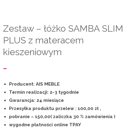
Zestaw – łóżko SAMBA SLIM
PLUS z materacem
kieszeniowym
Zakres
–
cen:
Producent: AIS MEBLE
od
Termin realizacji: 2-3 tygodnie
Gwarancja: 24 miesiące
4
Przesyłka produktu przelew : 100,00 zł ,
350,00 zł
pobranie – 150,00( zaliczka 30 % zamówienia )
wygodne płatności online TPAY
do