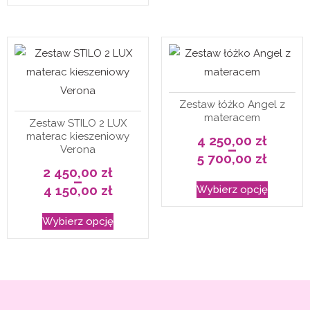
990,00 zł
wiele
do
ma
3
wariantó
990,00 zł
wiele
Opcje
wariantów.
można
Opcje
wybrać
można
na
Zestaw łóżko Angel z
wybrać
stronie
materacem
Zestaw STILO 2 LUX
na
produkt
materac kieszeniowy
4 250,00
zł
stronie
–
Verona
5 700,00
zł
Zakres
produktu
2 450,00
zł
cen:
–
Ten
od
4 150,00
zł
Wybierz opcję
4
Zakres
produkt
250,00 zł
cen:
do
Ten
od
ma
5
Wybierz opcję
2
700,00 zł
produkt
450,00 zł
wiele
do
ma
4
wariantó
150,00 zł
wiele
Opcje
wariantów.
można
Opcje