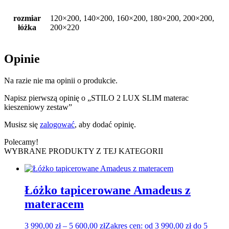
rozmiar
120×200, 140×200, 160×200, 180×200, 200×200,
łóżka
200×220
Opinie
Na razie nie ma opinii o produkcie.
Napisz pierwszą opinię o „STILO 2 LUX SLIM materac
kieszeniowy zestaw”
Musisz się
zalogować
, aby dodać opinię.
Polecamy!
WYBRANE PRODUKTY Z TEJ KATEGORII
Łóżko tapicerowane Amadeus z
materacem
3 990,00
zł
–
5 600,00
zł
Zakres cen: od 3 990,00 zł do 5