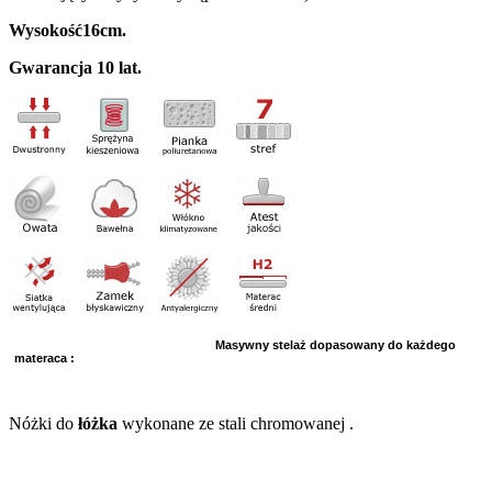
Wysokość16cm.
Gwarancja 10 lat.
Masywny stelaż dopasowany do każdego
materaca :
Nóżki do
łóżka
wykonane ze stali chromowanej .