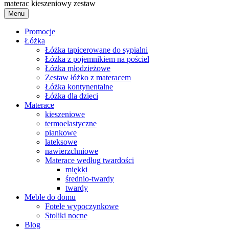
materac kieszeniowy zestaw
Menu
Promocje
Łóżka
Łóżka tapicerowane do sypialni
Łóżka z pojemnikiem na pościel
Łóżka młodzieżowe
Zestaw łóżko z materacem
Łóżka kontynentalne
Łóżka dla dzieci
Materace
kieszeniowe
termoelastyczne
piankowe
lateksowe
nawierzchniowe
Materace według twardości
miękki
średnio-twardy
twardy
Meble do domu
Fotele wypoczynkowe
Stoliki nocne
Blog