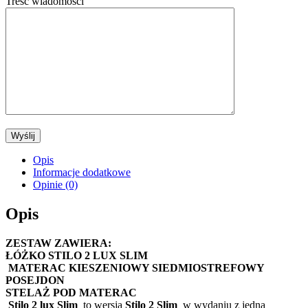
Treść wiadomości
Opis
Informacje dodatkowe
Opinie (0)
Opis
ZESTAW ZAWIERA:
ŁÓŻKO STILO 2 LUX SLIM
MATERAC KIESZENIOWY SIEDMIOSTREFOWY
POSEJDON
STELAŻ POD MATERAC
Stilo 2 lux Slim
to wersja
Stilo 2 Slim
w wydaniu z jedną