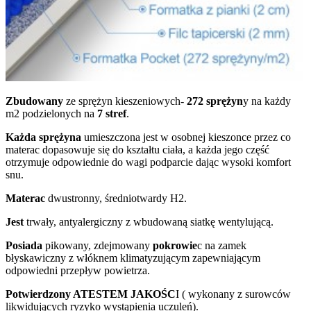
Zbudowany
ze sprężyn kieszeniowych-
272 sprężyn
y na każdy
m2 podzielonych na
7 stref
.
Każda sprężyna
umieszczona jest w osobnej kieszonce przez co
materac dopasowuje się do kształtu ciała, a każda jego część
otrzymuje odpowiednie do wagi podparcie dając wysoki komfort
snu.
Materac
dwustronny, średniotwardy H2.
Jest
trwały, antyalergiczny z wbudowaną siatkę wentylującą.
Posiada
pikowany, zdejmowany
pokrowie
c na zamek
błyskawiczny z włóknem klimatyzującym zapewniającym
odpowiedni przepływ powietrza.
Potwierdzony ATESTEM JAKOŚC
I ( wykonany z surowców
likwidujących ryzyko wystąpienia uczuleń).