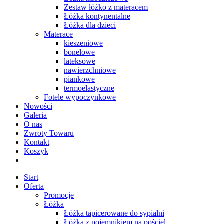
Zestaw łóżko z materacem
Łóżka kontynentalne
Łóżka dla dzieci
Materace
kieszeniowe
bonelowe
lateksowe
nawierzchniowe
piankowe
termoelastyczne
Fotele wypoczynkowe
Nowości
Galeria
O nas
Zwroty Towaru
Kontakt
Koszyk
Start
Oferta
Promocje
Łóżka
Łóżka tapicerowane do sypialni
Łóżka z pojemnikiem na pościel