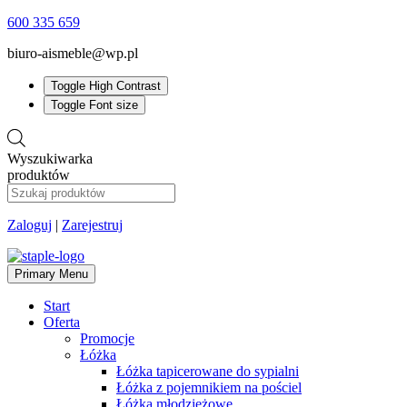
600 335 659
biuro-aismeble@wp.pl
Toggle High Contrast
Toggle Font size
Wyszukiwarka
produktów
Zaloguj
|
Zarejestruj
Primary Menu
Start
Oferta
Promocje
Łóżka
Łóżka tapicerowane do sypialni
Łóżka z pojemnikiem na pościel
Łóżka młodzieżowe