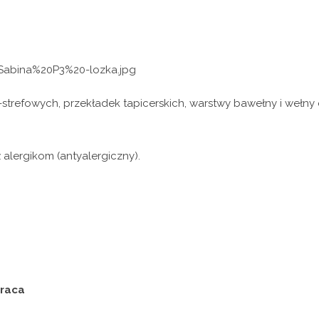
refowych, przekładek tapicerskich, warstwy bawełny i wełny o
alergikom (antyalergiczny).
eraca