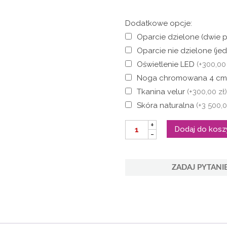
Dodatkowe opcje:
Oparcie dzielone (dwie 
Oparcie nie dzielone (j
Oświetlenie LED
(+300,00 
Noga chromowana 4 c
Tkanina velur
(+300,00 zł
Skóra naturalna
(+3 500,0
ilość
+
Dodaj do kosz
Zestaw
-
AMBROSIO
z
materacem
kieszeniowym
ZADAJ PYTANI