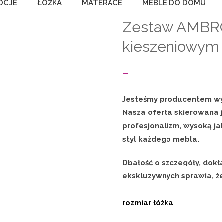
OCJE
ŁÓŻKA
MATERACE
MEBLE DO DOMU
Zestaw AMBR
kieszeniowym
Zakres
–
cen:
Jesteśmy producentem wys
od
Nasza oferta skierowana j
profesjonalizm, wysoką j
2
styl każdego mebla.
550,00 zł
Dbałość o szczegóły, dok
do
ekskluzywnych sprawia, że
4
rozmiar łóżka
400,00 zł