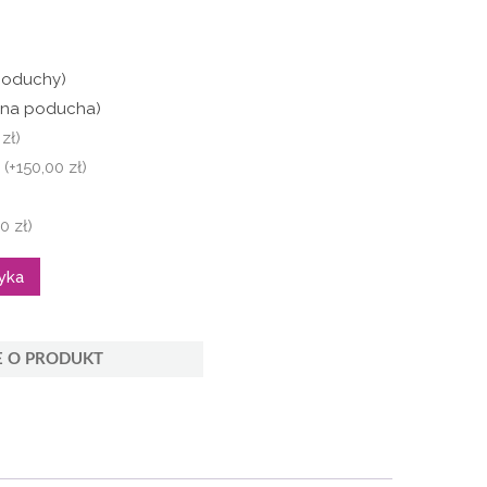
poduchy)
edna poducha)
zł)
m
(+150,00 zł)
)
0 zł)
yka
E O PRODUKT