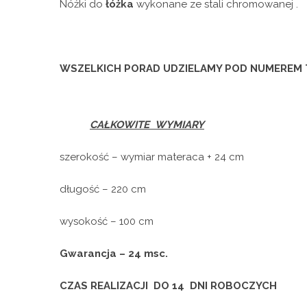
Nóżki do
łóżka
wykonane ze stali chromowanej .
WSZELKICH PORAD UDZIELAMY POD NUMEREM T
CAŁKOWITE
WYMIARY
szerokość – wymiar materaca + 24 cm
długość – 220 cm
wysokość – 100 cm
Gwarancja – 24 msc.
CZAS REALIZACJI DO
14 DNI ROBOCZYCH