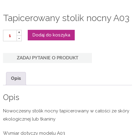
Tapicerowany stolik nocny A03
ilość
+
Dodaj do koszyka
Tapicerowany
-
stolik
nocny
A03
ZADAJ PYTANIE O PRODUKT
Opis
Opis
Nowoczesny stolik nocny tapicerowany w całości ze skóry
ekologicznej lub tkaniny
Wymiar dotyczy modelu A03