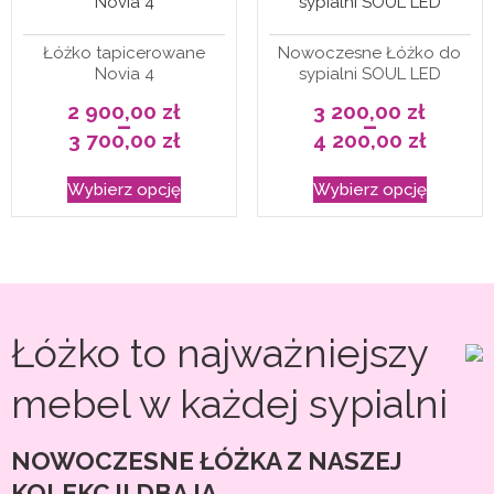
wybrać
na
Łóżko tapicerowane
Nowoczesne Łóżko do
Novia 4
sypialni SOUL LED
stronie
2 900,00
zł
3 200,00
zł
produkt
–
–
3 700,00
zł
4 200,00
zł
Zakres
Zakres
cen:
cen:
Ten
Ten
od
od
Wybierz opcję
Wybierz opcję
2
3
produkt
produkt
900,00 zł
200,00 zł
do
do
ma
ma
3
4
700,00 zł
200,00 zł
wiele
wiele
wariantów.
wariantó
Opcje
Opcje
Łóżko to najważniejszy
można
można
wybrać
wybrać
mebel w każdej sypialni
na
na
stronie
stronie
NOWOCZESNE ŁÓŻKA Z NASZEJ
produktu
produkt
KOLEKCJI DBAJĄ