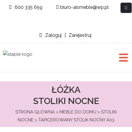
600 335 659
biuro-aismeble@wp.pl
Zaloguj
|
Zarejestruj
ŁÓŻKA
STOLIKI NOCNE
STRONA GŁÓWNA
>
MEBLE DO DOMU
>
STOLIKI
NOCNE
> TAPICEROWANY STOLIK NOCNY A03