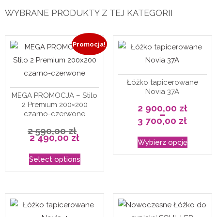
WYBRANE PRODUKTY Z TEJ KATEGORII
Promocja!
Łóżko tapicerowane
Novia 37A
MEGA PROMOCJA – Stilo
2 Premium 200×200
2 900,00
zł
–
czarno-czerwone
3 700,00
zł
Zakres
Pierwotna
2 590,00
zł
cen:
cena
Aktualna
Ten
2 490,00
zł
od
wynosiła:
cena
Wybierz opcję
2
2
wynosi:
produkt
900,00 zł
590,00 zł.
2
do
Select options
490,00 zł.
ma
3
700,00 zł
wiele
wariantó
Opcje
można