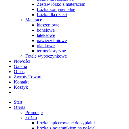
Zestaw łóżko z materacem
Łóżka kontynentalne
Łóżka dla dzieci
Materace
kieszeniowe
bonelowe
lateksowe
nawierzchniowe
piankowe
termoelastyczne
Fotele wypoczynkowe
Nowości
Galeria
O nas
Zwroty Towaru
Kontakt
Koszyk
Start
Oferta
Promocje
Łóżka
Łóżka tapicerowane do sypialni
Łóżka z pojemnikiem na pościel