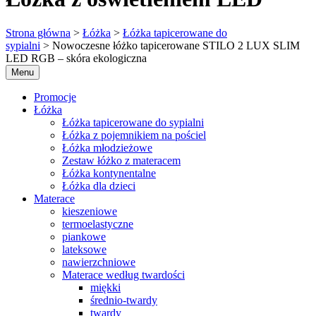
Strona główna
>
Łóżka
>
Łóżka tapicerowane do
sypialni
> Nowoczesne łóżko tapicerowane STILO 2 LUX SLIM
LED RGB – skóra ekologiczna
Menu
Promocje
Łóżka
Łóżka tapicerowane do sypialni
Łóżka z pojemnikiem na pościel
Łóżka młodzieżowe
Zestaw łóżko z materacem
Łóżka kontynentalne
Łóżka dla dzieci
Materace
kieszeniowe
termoelastyczne
piankowe
lateksowe
nawierzchniowe
Materace według twardości
miękki
średnio-twardy
twardy