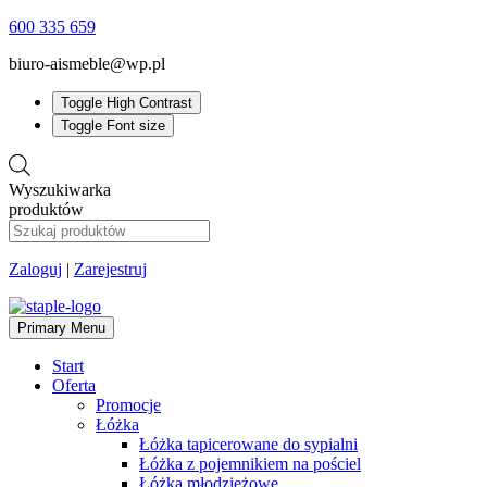
600 335 659
biuro-aismeble@wp.pl
Toggle High Contrast
Toggle Font size
Wyszukiwarka
produktów
Zaloguj
|
Zarejestruj
Primary Menu
Start
Oferta
Promocje
Łóżka
Łóżka tapicerowane do sypialni
Łóżka z pojemnikiem na pościel
Łóżka młodzieżowe