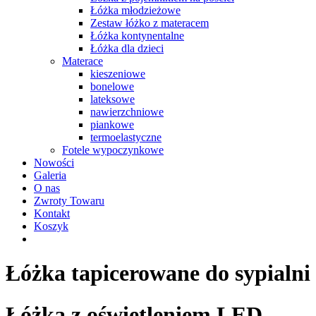
Łóżka młodzieżowe
Zestaw łóżko z materacem
Łóżka kontynentalne
Łóżka dla dzieci
Materace
kieszeniowe
bonelowe
lateksowe
nawierzchniowe
piankowe
termoelastyczne
Fotele wypoczynkowe
Nowości
Galeria
O nas
Zwroty Towaru
Kontakt
Koszyk
Łóżka tapicerowane do sypialni
Łóżka z oświetleniem LED