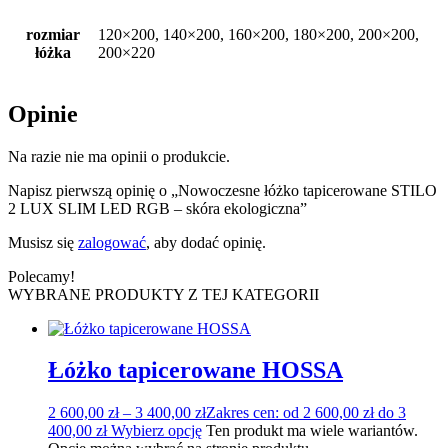
rozmiar
120×200, 140×200, 160×200, 180×200, 200×200,
łóżka
200×220
Opinie
Na razie nie ma opinii o produkcie.
Napisz pierwszą opinię o „Nowoczesne łóżko tapicerowane STILO
2 LUX SLIM LED RGB – skóra ekologiczna”
Musisz się
zalogować
, aby dodać opinię.
Polecamy!
WYBRANE PRODUKTY Z TEJ KATEGORII
Łóżko tapicerowane HOSSA
2 600,00
zł
–
3 400,00
zł
Zakres cen: od 2 600,00 zł do 3
400,00 zł
Wybierz opcję
Ten produkt ma wiele wariantów.