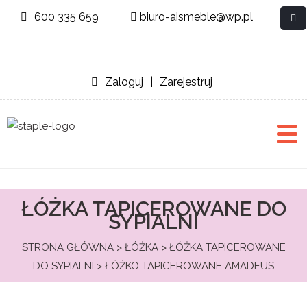
600 335 659
biuro-aismeble@wp.pl
Zaloguj
|
Zarejestruj
ŁÓŻKA TAPICEROWANE DO
SYPIALNI
STRONA GŁÓWNA
>
ŁÓŻKA
>
ŁÓŻKA TAPICEROWANE
DO SYPIALNI
> ŁÓŻKO TAPICEROWANE AMADEUS