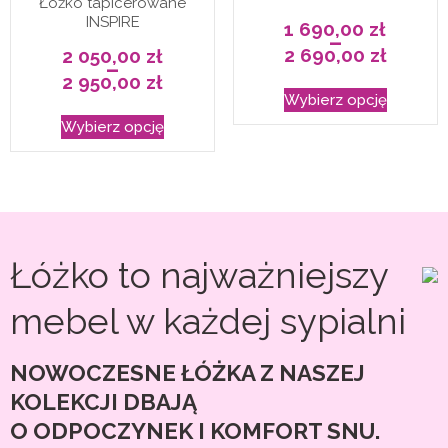
Łóżko tapicerowane
wybrać
wybrać
INSPIRE
1 690,00
zł
na
na
–
2 690,00
zł
2 050,00
zł
Zakres
stronie
stronie
–
cen:
2 950,00
zł
Ten
od
Zakres
produktu
produkt
Wybierz opcję
1
cen:
Ten
produkt
690,00 zł
od
Wybierz opcję
do
2
produkt
ma
2
050,00 zł
690,00 zł
do
ma
wiele
2
950,00 zł
wiele
wariantó
wariantów.
Opcje
Opcje
można
Łóżko to najważniejszy
można
wybrać
wybrać
na
mebel w każdej sypialni
na
stronie
stronie
produkt
NOWOCZESNE ŁÓŻKA Z NASZEJ
produktu
KOLEKCJI DBAJĄ
O ODPOCZYNEK I KOMFORT SNU.