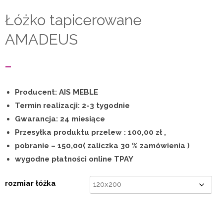
Łóżko tapicerowane
AMADEUS
Zakres
–
cen:
Producent: AIS MEBLE
od
Termin realizacji: 2-3 tygodnie
Gwarancja: 24 miesiące
3
Przesyłka produktu przelew : 100,00 zł ,
200,00 zł
pobranie – 150,00( zaliczka 30 % zamówienia )
wygodne płatności online TPAY
do
4
rozmiar łóżka
000,00 zł