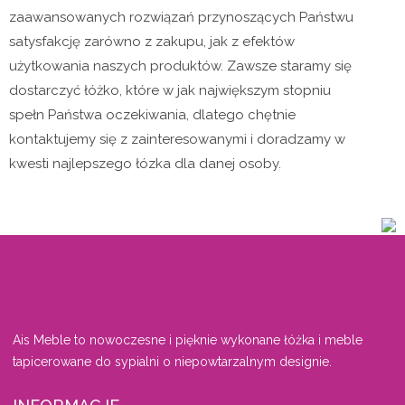
zaawansowanych rozwiązań przynoszących Państwu
satysfakcję zarówno z zakupu, jak z efektów
użytkowania naszych produktów. Zawsze staramy się
dostarczyć łóżko, które w jak największym stopniu
spełn Państwa oczekiwania, dlatego chętnie
kontaktujemy się z zainteresowanymi i doradzamy w
kwesti najlepszego łózka dla danej osoby.
Ais Meble to nowoczesne i pięknie wykonane łóżka i meble
tapicerowane do sypialni o niepowtarzalnym designie.