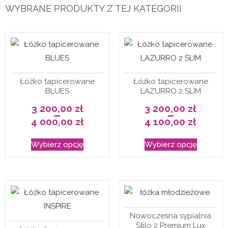
WYBRANE PRODUKTY Z TEJ KATEGORII
Łóżko tapicerowane
Łóżko tapicerowane
BLUES
LAZURRO 2 SLIM
3 200,00
zł
3 200,00
zł
–
–
4 000,00
zł
4 100,00
zł
Zakres
Zakres
cen:
cen:
Ten
Ten
od
od
Wybierz opcję
Wybierz opcję
3
3
produkt
produkt
200,00 zł
200,00 zł
do
do
ma
ma
4
4
000,00 zł
100,00 zł
wiele
wiele
wariantów.
wariantó
Opcje
Opcje
Nowoczesna sypialnia
można
można
Stilo 2 Premium Lux