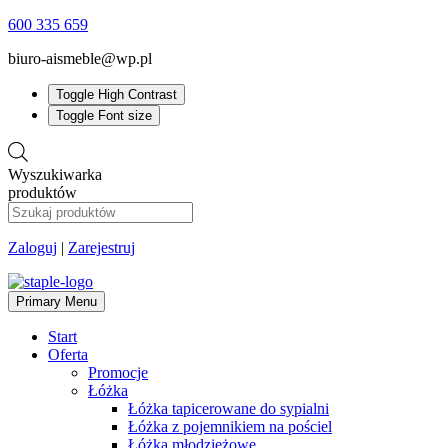
600 335 659
biuro-aismeble@wp.pl
Toggle High Contrast
Toggle Font size
Wyszukiwarka
produktów
Zaloguj
|
Zarejestruj
Primary Menu
Start
Oferta
Promocje
Łóżka
Łóżka tapicerowane do sypialni
Łóżka z pojemnikiem na pościel
Łóżka młodzieżowe