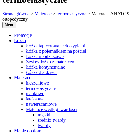
Strona główna
>
Materace
>
termoelastyczne
> Materac TANATOS
ortopedyczny
Menu
Promocje
Łóżka
Łóżka tapicerowane do sypialni
Łóżka z pojemnikiem na pościel
Łóżka młodzieżowe
Zestaw łóżko z materacem
Łóżka kontynentalne
Łóżka dla dzieci
Materace
kieszeniowe
termoelastyczne
piankowe
lateksowe
nawierzchniowe
Materace według twardości
miękki
średnio-twardy
twardy
Meble do domu