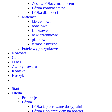
Zestaw łóżko z materacem
Łóżka kontynentalne
Łóżka dla dzieci
Materace
kieszeniowe
bonelowe
lateksowe
nawierzchniowe
piankowe
termoelastyczne
Fotele wypoczynkowe
Nowości
Galeria
O nas
Zwroty Towaru
Kontakt
Koszyk
Start
Oferta
Promocje
Łóżka
Łóżka tapicerowane do sypialni
Łóżka z pojemnikiem na pościel