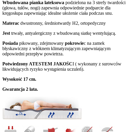
Wbudowana pianka lateksowa
podzielona na 3 strefy twardości
(głowa, tułów, nogi) zapewnia odpowiednie podparcie dla
kręgosłupa zapewniając idealne ułożenie ciała podczas snu.
Materac
dwustronny, średniotwardy H2, ortopedyczny
Jest
trwały, antyalergiczny z wbudowaną siatkę wentylującą.
Posiada
pikowany, zdejmowany
pokrowie
c na zamek
błyskawiczny z włóknem klimatyzującym zapewniającym
odpowiedni przepływ powietrza.
Potwiedzony ATESTEM JAKOŚC
I ( wykonany z surowców
likwidujących ryzyko wystąpienia uczuleń).
Wysokość 17 cm.
Gwarancja 2 lata.