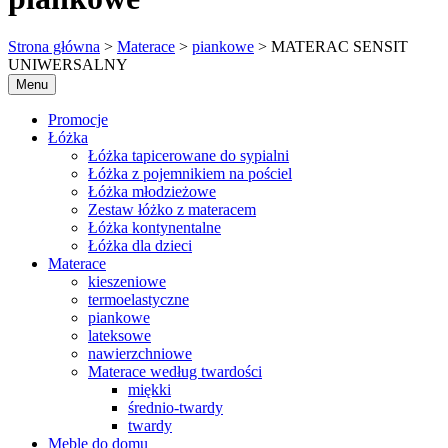
Strona główna
>
Materace
>
piankowe
> MATERAC SENSIT
UNIWERSALNY
Menu
Promocje
Łóżka
Łóżka tapicerowane do sypialni
Łóżka z pojemnikiem na pościel
Łóżka młodzieżowe
Zestaw łóżko z materacem
Łóżka kontynentalne
Łóżka dla dzieci
Materace
kieszeniowe
termoelastyczne
piankowe
lateksowe
nawierzchniowe
Materace według twardości
miękki
średnio-twardy
twardy
Meble do domu