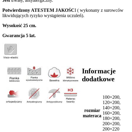
Jest
trwały, antyalergiczny.
Potwierdzony ATESTEM JAKOŚC
I ( wykonany z surowców
likwidujących ryzyko wystąpienia uczuleń).
Wysokość 25 cm.
Gwarancja 5 lat.
Informacje
dodatkowe
100×200,
120×200,
140×200,
rozmiar
160×200,
materaca
180×200,
200×200,
200×220