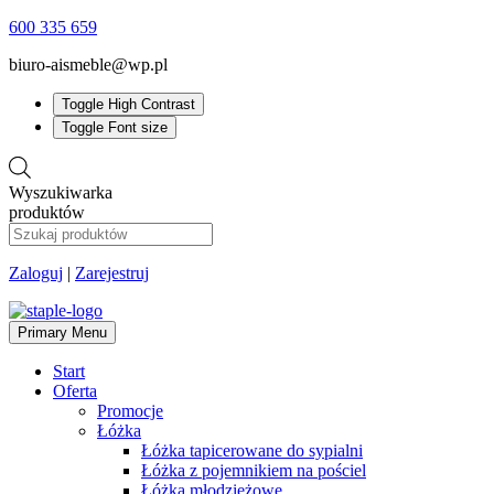
600 335 659
biuro-aismeble@wp.pl
Toggle High Contrast
Toggle Font size
Wyszukiwarka
produktów
Zaloguj
|
Zarejestruj
Primary Menu
Start
Oferta
Promocje
Łóżka
Łóżka tapicerowane do sypialni
Łóżka z pojemnikiem na pościel
Łóżka młodzieżowe