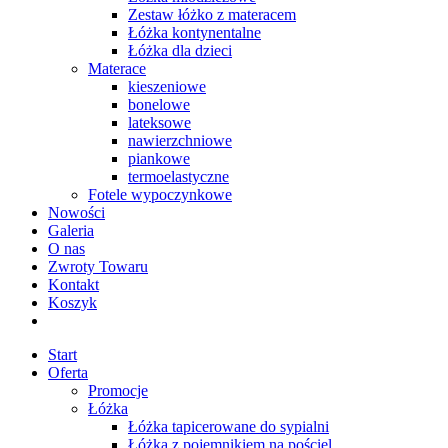
Zestaw łóżko z materacem
Łóżka kontynentalne
Łóżka dla dzieci
Materace
kieszeniowe
bonelowe
lateksowe
nawierzchniowe
piankowe
termoelastyczne
Fotele wypoczynkowe
Nowości
Galeria
O nas
Zwroty Towaru
Kontakt
Koszyk
Start
Oferta
Promocje
Łóżka
Łóżka tapicerowane do sypialni
Łóżka z pojemnikiem na pościel