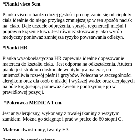
*Pianki visco 5cm.
Pianka visco o bardzo dużej gęstości po nagrzaniu się od ciepłoty
ciała idealnie do niego przylega zmniejszając w ten sposób nacisk
na ciało. Daje uczucie odprężenia, sprzyja regeneracji mięśni i
poprawia krążenie krwi. Jest również stosowany jako wyrób
medyczny ponieważ zmniejsza ryzyko powstawania odleżyn.
*Pianki HR
Pianka wysokoelastyczna HR zapewnia idealne dopasowanie
materaca do kształtu ciała. Jest odporna na odkształcenia. Atutem
pianki jest struktura doskonale wentylująca materac, co
uniemożliwia rozwój pleśni i grzybów. Polecana w szczególności
alergikom oraz dla osób o niskiej i wyższej wadze oraz cierpiących
na bóle kręgosłupa, ponieważ świetnie podtrzymuje go w
prawidłowej pozycji.
*Pokrowca MEDICA 1 cm.
Jest antyalergiczny, wykonany z trwałej tkaniny z wszytym
zamkiem. Można go ściągnąć i prać w pralce do 60 stopni C.
Materac
dwustronny, twardy H3.