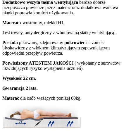
Dodatkowo wszyta taśma wentylująca
bardzo dobrze
przepuszcza powietrze przez materac oraz dodatkowa warstwa
pianki poprawia komfort użytkowania.
Materac
dwustronny, miękki H1.
Jest
trwały, antyalergiczny z wbudowaną siatkę wentylującą.
Posiada
pikowany, zdejmowany
pokrowie
c na zamek
błyskawiczny z włóknem klimatyzującym zapewniającym
odpowiedni przepływ powietrza.
Potwiedzony ATESTEM JAKOŚC
I ( wykonany z surowców
likwidujących ryzyko wystąpienia uczuleń).
Wysokość 22 cm.
Gwarancja 2 lata.
Materac
dla osób ważących poniżej 60kg.