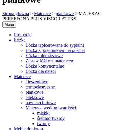
Strona główna
>
Materace
>
piankowe
> MATERAC
PERSEFONA PLUS VISCO LATEKS
Menu
Promocje
Łóżka
Łóżka tapicerowane do sypialni
Łóżka z pojemnikiem na pościel
Łóżka młodzieżowe
Zestaw łóżko z materacem
Łóżka kontynentalne
Łóżka dla dzieci
Materace
kieszeniowe
termoelastyczne
piankowe
lateksowe
nawierzchniowe
Materace według twardości
miękki
średnio-twardy
twardy
Meble do domu