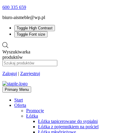
600 335 659
biuro-aismeble@wp.pl
Toggle High Contrast
Toggle Font size
Wyszukiwarka
produktów
Zaloguj
|
Zarejestruj
Primary Menu
Start
Oferta
Promocje
Łóżka
Łóżka tapicerowane do sypialni
Łóżka z pojemnikiem na pościel
Łóżka młodzieżowe