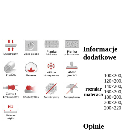
Informacje
dodatkowe
100×200,
120×200,
140×200,
rozmiar
160×200,
materaca
180×200,
200×200,
200×220
Opinie