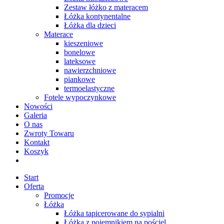
Zestaw łóżko z materacem
Łóżka kontynentalne
Łóżka dla dzieci
Materace
kieszeniowe
bonelowe
lateksowe
nawierzchniowe
piankowe
termoelastyczne
Fotele wypoczynkowe
Nowości
Galeria
O nas
Zwroty Towaru
Kontakt
Koszyk
Start
Oferta
Promocje
Łóżka
Łóżka tapicerowane do sypialni
Łóżka z pojemnikiem na pościel