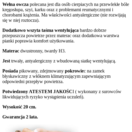
Wełna owcza
polecana jest dla osób cierpiacych na przewlekłe bóle
kręgosłupa, szyi, karku oraz z problemami reumatycznymi i
chorobami krążenia. Ma właściwości antyalergiczne (nie rozwijają
się w niej roztocza).
Dodatkowo wszyta taśma wentylująca
bardzo dobrze
przepuszcza powietrze przez materac oraz dodatkowa warstwa
pianki poprawia komfort użytkowania.
Materac
dwustronny, twardy H3.
Jest
trwały, antyalergiczny z wbudowaną siatkę wentylującą.
Posiada
pikowany, zdejmowany
pokrowie
c na zamek
błyskawiczny z włóknem klimatyzującym zapewniającym
odpowiedni przepływ powietrza.
Potwiedzony ATESTEM JAKOŚC
I ( wykonany z surowców
likwidujących ryzyko wystąpienia uczuleń).
Wysokość 20 cm.
Gwarancja 2 lata.