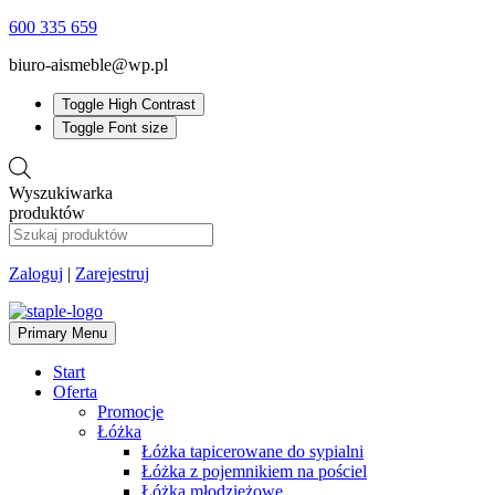
600 335 659
biuro-aismeble@wp.pl
Toggle High Contrast
Toggle Font size
Wyszukiwarka
produktów
Zaloguj
|
Zarejestruj
Primary Menu
Start
Oferta
Promocje
Łóżka
Łóżka tapicerowane do sypialni
Łóżka z pojemnikiem na pościel
Łóżka młodzieżowe