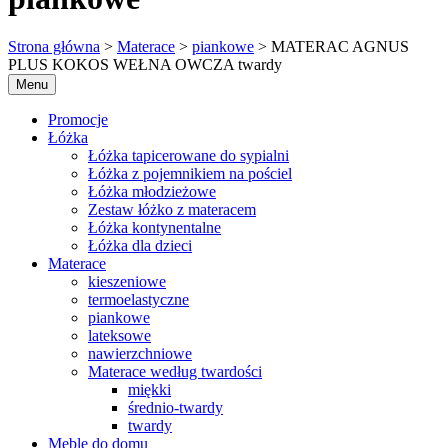
Strona główna
>
Materace
>
piankowe
> MATERAC AGNUS
PLUS KOKOS WEŁNA OWCZA twardy
Menu
Promocje
Łóżka
Łóżka tapicerowane do sypialni
Łóżka z pojemnikiem na pościel
Łóżka młodzieżowe
Zestaw łóżko z materacem
Łóżka kontynentalne
Łóżka dla dzieci
Materace
kieszeniowe
termoelastyczne
piankowe
lateksowe
nawierzchniowe
Materace według twardości
miękki
średnio-twardy
twardy
Meble do domu