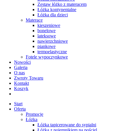
Zestaw łóżko z materacem
Łóżka kontynentalne
Łóżka dla dzieci
Materace
kieszeniowe
bonelowe
lateksowe
nawierzchniowe
piankowe
termoelastyczne
Fotele wypoczynkowe
Nowości
Galeria
O nas
Zwroty Towaru
Kontakt
Koszyk
Start
Oferta
Promocje
Łóżka
Łóżka tapicerowane do sypialni
Łóżka z pojemnikiem na pościel