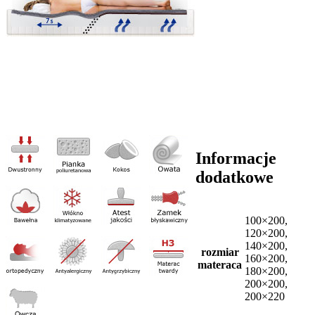
Informacje
dodatkowe
100×200,
120×200,
140×200,
rozmiar
160×200,
materaca
180×200,
200×200,
200×220