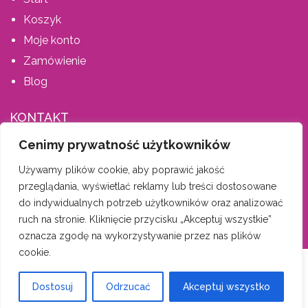
Koszyk
Moje konto
Zamówienie
Blog
KONTAKT
Cenimy prywatność użytkowników
AIS MEBLE, ŚPIEWLA ANETA
Używamy plików cookie, aby poprawić jakość
Dąbrówka 202, 34-146 Stryszów
przeglądania, wyświetlać reklamy lub treści dostosowane
tel. 600 335 659
do indywidualnych potrzeb użytkowników oraz analizować
biuro-aismeble@wp.pl
ruch na stronie. Kliknięcie przycisku „Akceptuj wszystkie”
oznacza zgodę na wykorzystywanie przez nas plików
cookie.
AIS Meble
| Wszelkie prawa zastrzeżone |
Nota prawna, pliki
Dostosuj
Odrzucać
Akceptuj wszystko
cookies
|
Regulamin
| Wykonanie:
Tomsky.pl
top