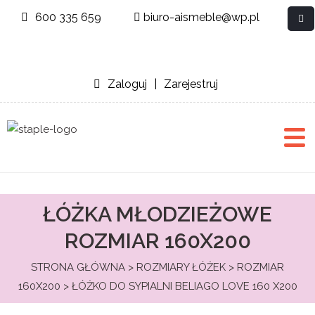
600 335 659
biuro-aismeble@wp.pl
Zaloguj
|
Zarejestruj
ŁÓŻKA MŁODZIEŻOWE
ROZMIAR 160X200
STRONA GŁÓWNA
>
ROZMIARY ŁÓŻEK
>
ROZMIAR
160X200
> ŁÓŻKO DO SYPIALNI BELIAGO LOVE 160 X200