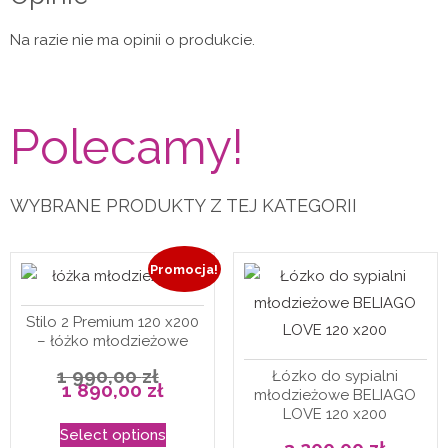
Na razie nie ma opinii o produkcie.
Polecamy!
WYBRANE PRODUKTY Z TEJ KATEGORII
Promocja!
Stilo 2 Premium 120 x200
– łóżko młodzieżowe
Pierwotna
1 990,00
zł
Łózko do sypialni
cena
Aktualna
1 890,00
zł
młodzieżowe BELIAGO
wynosiła:
cena
1
wynosi:
LOVE 120 x200
990,00 zł.
1
Select options
890,00 zł.
3 200,00
zł