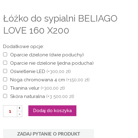
Łóżko do sypialni BELIAGO
LOVE 160 X200
Dodatkowe opcje:
Oparcie dzielone (dwie poduchy)
Oparcie nie dzielone (jedna poducha)
Oświetlenie LED
(+300,00 zł)
Noga chromowana 4 cm
(+150,00 zł)
Tkanina velur
(+300,00 zł)
Skóra naturalna
(+3 500,00 zł)
ilość
+
Dodaj do koszyka
Łóżko
-
do
sypialni
BELIAGO
LOVE
ZADAJ PYTANIE O PRODUKT
160