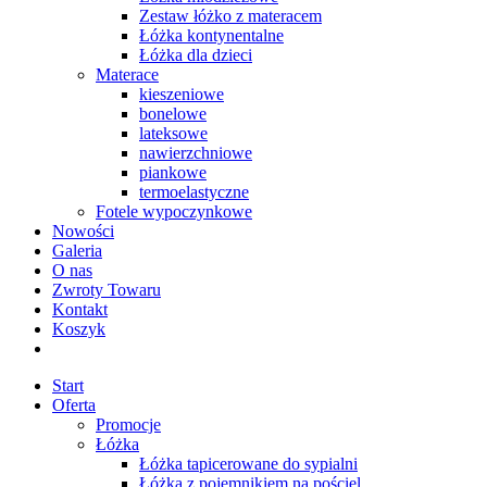
Zestaw łóżko z materacem
Łóżka kontynentalne
Łóżka dla dzieci
Materace
kieszeniowe
bonelowe
lateksowe
nawierzchniowe
piankowe
termoelastyczne
Fotele wypoczynkowe
Nowości
Galeria
O nas
Zwroty Towaru
Kontakt
Koszyk
Start
Oferta
Promocje
Łóżka
Łóżka tapicerowane do sypialni
Łóżka z pojemnikiem na pościel