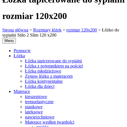
rozmiar 120x200
Strona główna
>
Rozmiary łóżek
>
rozmiar 120x200
> Łóżko do
sypialni Stilo 2 Slim 120 x200
Menu
Promocje
Łóżka
Łóżka tapicerowane do sypialni
Łóżka z pojemnikiem na pościel
Łóżka młodzieżowe
Zestaw łóżko z materacem
Łóżka kontynentalne
Łóżka dla dzieci
Materace
kieszeniowe
termoelastyczne
piankowe
lateksowe
nawierzchniowe
Materace według twardości