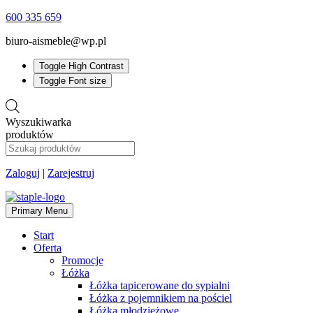
600 335 659
biuro-aismeble@wp.pl
Toggle High Contrast
Toggle Font size
Wyszukiwarka
produktów
Zaloguj
|
Zarejestruj
Primary Menu
Start
Oferta
Promocje
Łóżka
Łóżka tapicerowane do sypialni
Łóżka z pojemnikiem na pościel
Łóżka młodzieżowe