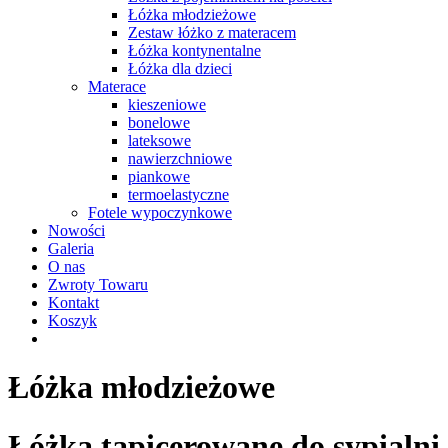
Łóżka młodzieżowe
Zestaw łóżko z materacem
Łóżka kontynentalne
Łóżka dla dzieci
Materace
kieszeniowe
bonelowe
lateksowe
nawierzchniowe
piankowe
termoelastyczne
Fotele wypoczynkowe
Nowości
Galeria
O nas
Zwroty Towaru
Kontakt
Koszyk
Łóżka młodzieżowe
Łóżka tapicerowane do sypialni