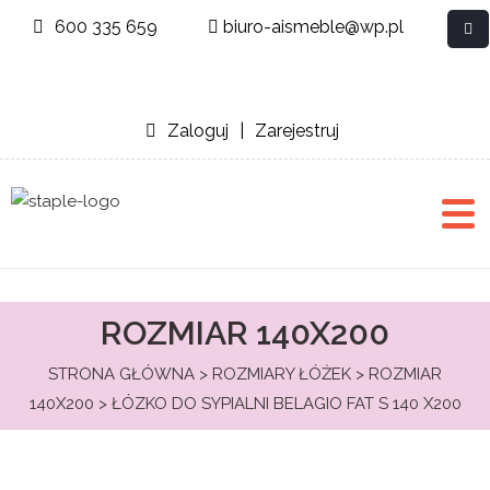
600 335 659
biuro-aismeble@wp.pl
Zaloguj
|
Zarejestruj
ROZMIAR 140X200
STRONA GŁÓWNA
>
ROZMIARY ŁÓŻEK
>
ROZMIAR
140X200
> ŁÓZKO DO SYPIALNI BELAGIO FAT S 140 X200