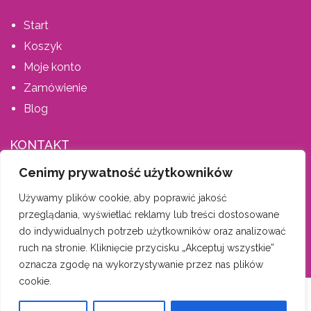
Start
Koszyk
Moje konto
Zamówienie
Blog
KONTAKT
Cenimy prywatność użytkowników
AIS MEBLE, ŚPIEWLA ANETA
Używamy plików cookie, aby poprawić jakość
Dąbrówka 202, 34-146 Stryszów
przeglądania, wyświetlać reklamy lub treści dostosowane
tel. 600 335 659
do indywidualnych potrzeb użytkowników oraz analizować
biuro-aismeble@wp.pl
ruch na stronie. Kliknięcie przycisku „Akceptuj wszystkie”
oznacza zgodę na wykorzystywanie przez nas plików
cookie.
AIS Meble
| Wszelkie prawa zastrzeżone |
Nota prawna, pliki