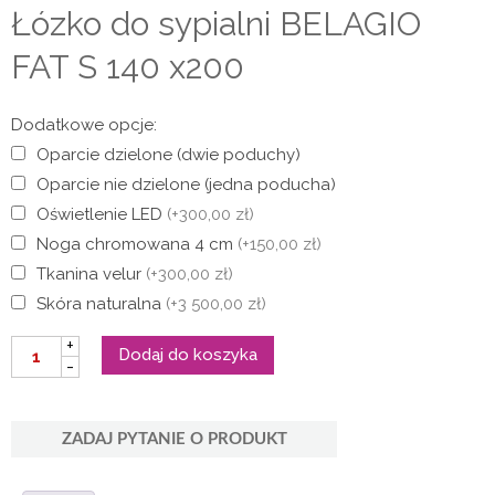
Łózko do sypialni BELAGIO
FAT S 140 x200
Dodatkowe opcje:
Oparcie dzielone (dwie poduchy)
Oparcie nie dzielone (jedna poducha)
Oświetlenie LED
(+300,00 zł)
Noga chromowana 4 cm
(+150,00 zł)
Tkanina velur
(+300,00 zł)
Skóra naturalna
(+3 500,00 zł)
ilość
+
Dodaj do koszyka
Łózko
-
do
sypialni
BELAGIO
FAT
ZADAJ PYTANIE O PRODUKT
S
140
x200