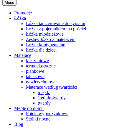
Menu
Promocje
Łóżka
Łóżka tapicerowane do sypialni
Łóżka z pojemnikiem na pościel
Łóżka młodzieżowe
Zestaw łóżko z materacem
Łóżka kontynentalne
Łóżka dla dzieci
Materace
kieszeniowe
termoelastyczne
piankowe
lateksowe
nawierzchniowe
Materace według twardości
miękki
średnio-twardy
twardy
Meble do domu
Fotele wypoczynkowe
Stoliki nocne
Blog