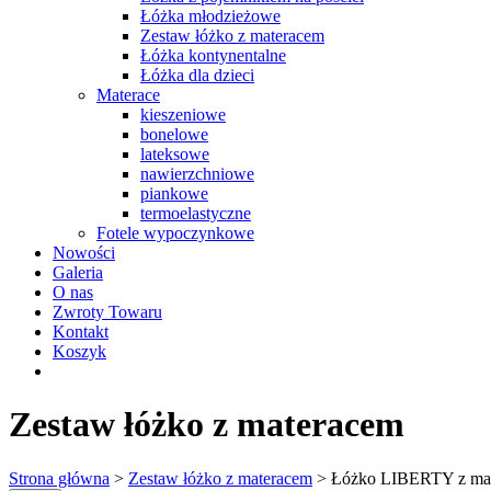
Łóżka młodzieżowe
Zestaw łóżko z materacem
Łóżka kontynentalne
Łóżka dla dzieci
Materace
kieszeniowe
bonelowe
lateksowe
nawierzchniowe
piankowe
termoelastyczne
Fotele wypoczynkowe
Nowości
Galeria
O nas
Zwroty Towaru
Kontakt
Koszyk
Zestaw łóżko z materacem
Strona główna
>
Zestaw łóżko z materacem
> Łóżko LIBERTY z mat