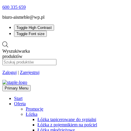
600 335 659
biuro-aismeble@wp.pl
Toggle High Contrast
Toggle Font size
Wyszukiwarka
produktów
Zaloguj
|
Zarejestruj
Primary Menu
Start
Oferta
Promocje
Łóżka
Łóżka tapicerowane do sypialni
Łóżka z pojemnikiem na pościel
Łóżka młodzieżowe