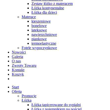
Zestaw łóżko z materacem
Łóżka kontynentalne
Łóżka dla dzieci
Materace
kieszeniowe
bonelowe
lateksowe
nawierzchniowe
piankowe
termoelastyczne
Fotele wypoczynkowe
Nowości
Galeria
O nas
Zwroty Towaru
Kontakt
Koszyk
Start
Oferta
Promocje
Łóżka
Łóżka tapicerowane do sypialni
Łóżka z pojemnikiem na pościel