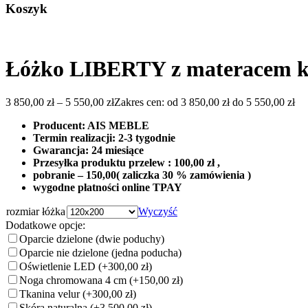
Koszyk
Łóżko LIBERTY z materacem k
3 850,00
zł
–
5 550,00
zł
Zakres cen: od 3 850,00 zł do 5 550,00 zł
Producent: AIS MEBLE
Termin realizacji: 2-3 tygodnie
Gwarancja: 24 miesiące
Przesyłka produktu przelew : 100,00 zł ,
pobranie – 150,00( zaliczka 30 % zamówienia )
wygodne płatności online TPAY
rozmiar łóżka
Wyczyść
Dodatkowe opcje:
Oparcie dzielone (dwie poduchy)
Oparcie nie dzielone (jedna poducha)
Oświetlenie LED
(+300,00 zł)
Noga chromowana 4 cm
(+150,00 zł)
Tkanina velur
(+300,00 zł)
Skóra naturalna
(+3 500,00 zł)