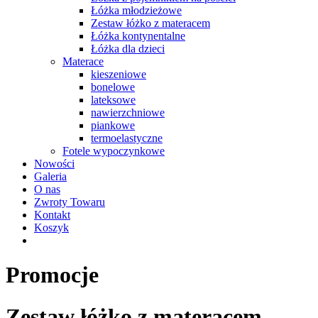
Łóżka młodzieżowe
Zestaw łóżko z materacem
Łóżka kontynentalne
Łóżka dla dzieci
Materace
kieszeniowe
bonelowe
lateksowe
nawierzchniowe
piankowe
termoelastyczne
Fotele wypoczynkowe
Nowości
Galeria
O nas
Zwroty Towaru
Kontakt
Koszyk
Promocje
Zestaw łóżko z materacem