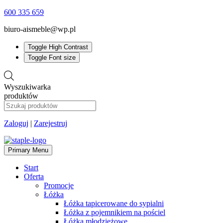
600 335 659
biuro-aismeble@wp.pl
Toggle High Contrast
Toggle Font size
Wyszukiwarka
produktów
Zaloguj
|
Zarejestruj
Primary Menu
Start
Oferta
Promocje
Łóżka
Łóżka tapicerowane do sypialni
Łóżka z pojemnikiem na pościel
Łóżka młodzieżowe