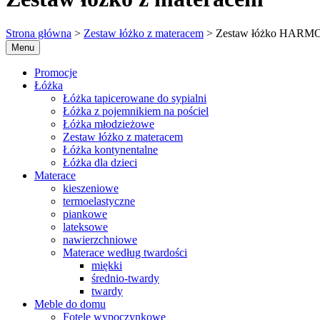
Strona główna
>
Zestaw łóżko z materacem
> Zestaw łóżko HARMO
Menu
Promocje
Łóżka
Łóżka tapicerowane do sypialni
Łóżka z pojemnikiem na pościel
Łóżka młodzieżowe
Zestaw łóżko z materacem
Łóżka kontynentalne
Łóżka dla dzieci
Materace
kieszeniowe
termoelastyczne
piankowe
lateksowe
nawierzchniowe
Materace według twardości
miękki
średnio-twardy
twardy
Meble do domu
Fotele wypoczynkowe