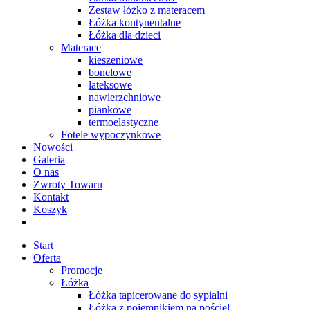
Zestaw łóżko z materacem
Łóżka kontynentalne
Łóżka dla dzieci
Materace
kieszeniowe
bonelowe
lateksowe
nawierzchniowe
piankowe
termoelastyczne
Fotele wypoczynkowe
Nowości
Galeria
O nas
Zwroty Towaru
Kontakt
Koszyk
Start
Oferta
Promocje
Łóżka
Łóżka tapicerowane do sypialni
Łóżka z pojemnikiem na pościel