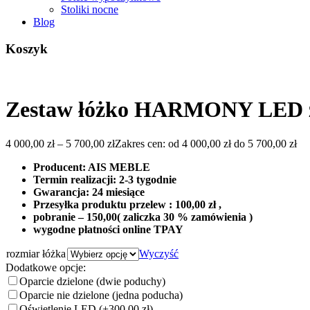
Stoliki nocne
Blog
Koszyk
Zestaw łóżko HARMONY LED z
4 000,00
zł
–
5 700,00
zł
Zakres cen: od 4 000,00 zł do 5 700,00 zł
Producent: AIS MEBLE
Termin realizacji: 2-3 tygodnie
Gwarancja: 24 miesiące
Przesyłka produktu przelew : 100,00 zł ,
pobranie – 150,00( zaliczka 30 % zamówienia )
wygodne płatności online TPAY
rozmiar łóżka
Wyczyść
Dodatkowe opcje:
Oparcie dzielone (dwie poduchy)
Oparcie nie dzielone (jedna poducha)
Oświetlenie LED
(+300,00 zł)