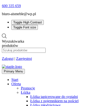
600 335 659
biuro-aismeble@wp.pl
Toggle High Contrast
Toggle Font size
Wyszukiwarka
produktów
Zaloguj
|
Zarejestruj
Primary Menu
Start
Oferta
Promocje
Łóżka
Łóżka tapicerowane do sypialni
Łóżka z pojemnikiem na pościel
Łóżka młodzieżowe