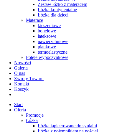
Zestaw łóżko z materacem
Łóżka kontynentalne
Łóżka dla dzieci
Materace
kieszeniowe
bonelowe
lateksowe
nawierzchniowe
piankowe
termoelastyczne
Fotele wypoczynkowe
Nowości
Galeria
O nas
Zwroty Towaru
Kontakt
Koszyk
Start
Oferta
Promocje
Łóżka
Łóżka tapicerowane do sypialni
Łóżka z pojemnikiem na pościel