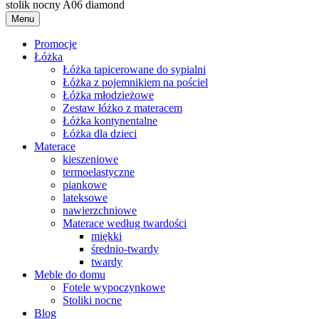
stolik nocny A06 diamond
Menu
Promocje
Łóżka
Łóżka tapicerowane do sypialni
Łóżka z pojemnikiem na pościel
Łóżka młodzieżowe
Zestaw łóżko z materacem
Łóżka kontynentalne
Łóżka dla dzieci
Materace
kieszeniowe
termoelastyczne
piankowe
lateksowe
nawierzchniowe
Materace według twardości
miękki
średnio-twardy
twardy
Meble do domu
Fotele wypoczynkowe
Stoliki nocne
Blog