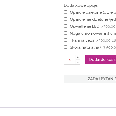
Dodatkowe opcje:
Oparcie dzielone (dwie 
Oparcie nie dzielone (j
Oświetlenie LED
(+300,00 
Noga chromowana 4 c
Tkanina velur
(+300,00 zł
Skóra naturalna
(+3 500,0
ilość
+
Dodaj do kosz
Nowoczesne
-
łóżko
tapicerowane
APOLLO
LED
ZADAJ PYTANI
RGB
-
skóra
ekologiczna