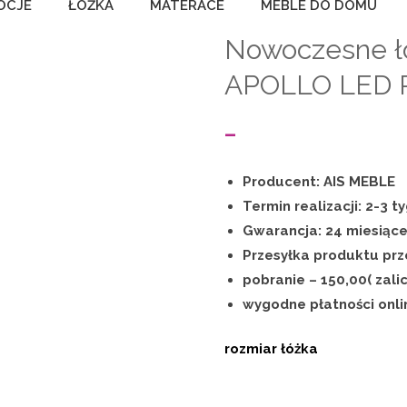
OCJE
ŁÓŻKA
MATERACE
MEBLE DO DOMU
Nowoczesne ł
APOLLO LED R
Zakres
–
cen:
Producent: AIS MEBLE
od
Termin realizacji: 2-3 t
Gwarancja: 24 miesiąc
2
Przesyłka produktu prze
250,00 zł
pobranie – 150,00( zali
wygodne płatności onl
do
2
rozmiar łóżka
950,00 zł