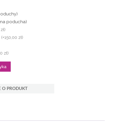
poduchy)
edna poducha)
zł)
m
(+150,00 zł)
)
0 zł)
yka
E O PRODUKT