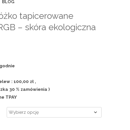
BLOG
óżko tapicerowane
GB – skóra ekologiczna
ygodnie
e
lew : 100,00 zł ,
czka 30 % zamówienia )
ine TPAY