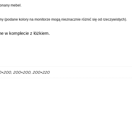
konany mebel.
iny (podane kolory na monitorze mogą nieznacznie różnić się od rzeczywistych).
e w komplecie z łóżkiem.
80×200, 200×200, 200×220