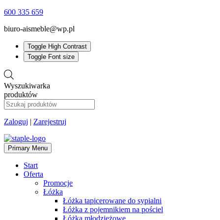
600 335 659
biuro-aismeble@wp.pl
Toggle High Contrast
Toggle Font size
Wyszukiwarka
produktów
Zaloguj
|
Zarejestruj
Primary Menu
Start
Oferta
Promocje
Łóżka
Łóżka tapicerowane do sypialni
Łóżka z pojemnikiem na pościel
Łóżka młodzieżowe