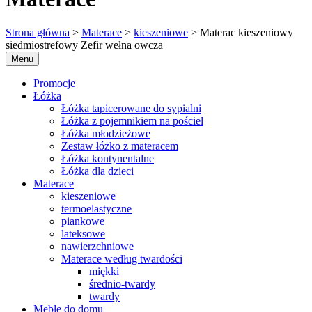
Strona główna
>
Materace
>
kieszeniowe
> Materac kieszeniowy
siedmiostrefowy Zefir wełna owcza
Menu
Promocje
Łóżka
Łóżka tapicerowane do sypialni
Łóżka z pojemnikiem na pościel
Łóżka młodzieżowe
Zestaw łóżko z materacem
Łóżka kontynentalne
Łóżka dla dzieci
Materace
kieszeniowe
termoelastyczne
piankowe
lateksowe
nawierzchniowe
Materace według twardości
miękki
średnio-twardy
twardy
Meble do domu