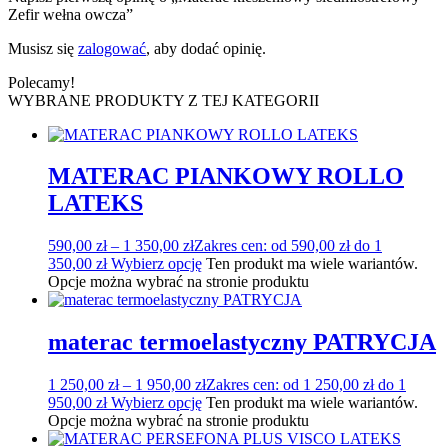
Zefir wełna owcza”
Musisz się
zalogować
, aby dodać opinię.
Polecamy!
WYBRANE PRODUKTY Z TEJ KATEGORII
MATERAC PIANKOWY ROLLO
LATEKS
590,00
zł
–
1 350,00
zł
Zakres cen: od 590,00 zł do 1
350,00 zł
Wybierz opcję
Ten produkt ma wiele wariantów.
Opcje można wybrać na stronie produktu
materac termoelastyczny PATRYCJA
1 250,00
zł
–
1 950,00
zł
Zakres cen: od 1 250,00 zł do 1
950,00 zł
Wybierz opcję
Ten produkt ma wiele wariantów.
Opcje można wybrać na stronie produktu