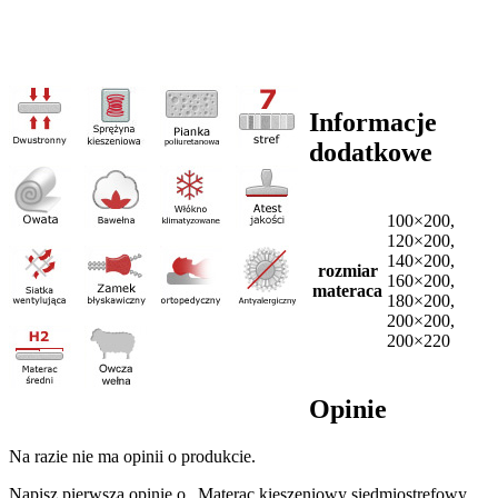
Informacje
dodatkowe
100×200,
120×200,
140×200,
rozmiar
160×200,
materaca
180×200,
200×200,
200×220
Opinie
Na razie nie ma opinii o produkcie.
Napisz pierwszą opinię o „Materac kieszeniowy siedmiostrefowy