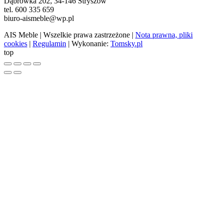
Dąbrówka 202, 34-146 Stryszów
tel. 600 335 659
biuro-aismeble@wp.pl
AIS Meble
| Wszelkie prawa zastrzeżone |
Nota prawna, pliki
cookies
|
Regulamin
| Wykonanie:
Tomsky.pl
top