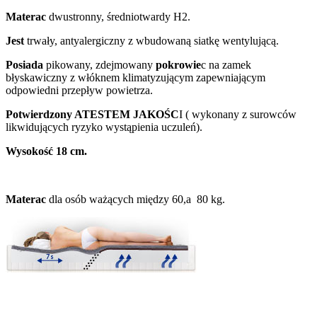
Materac
dwustronny, średniotwardy H2.
Jest
trwały, antyalergiczny z wbudowaną siatkę wentylującą.
Posiada
pikowany, zdejmowany
pokrowie
c na zamek
błyskawiczny z włóknem klimatyzującym zapewniającym
odpowiedni przepływ powietrza.
Potwierdzony ATESTEM JAKOŚC
I ( wykonany z surowców
likwidujących ryzyko wystąpienia uczuleń).
Wysokość 18 cm.
Materac
dla osób ważących między 60,a 80 kg.