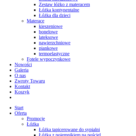
Zestaw łóżko z materacem
Łóżka kontynentalne
Łóżka dla dzieci
Materace
kieszeniowe
bonelowe
lateksowe
nawierzchniowe
piankowe
termoelastyczne
Fotele wypoczynkowe
Nowości
Galeria
O nas
Zwroty Towaru
Kontakt
Koszyk
Start
Oferta
Promocje
Łóżka
Łóżka tapicerowane do sypialni
Łóżka z pojemnikiem na pościel