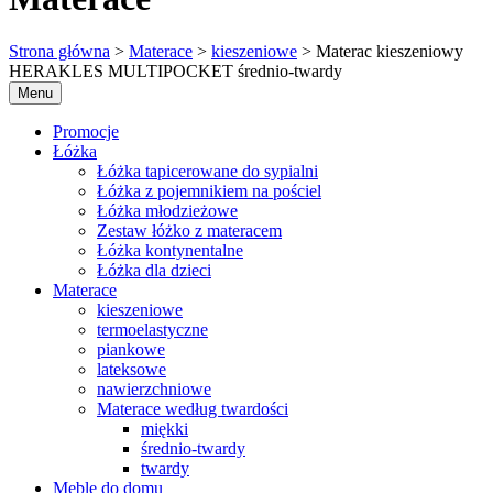
Strona główna
>
Materace
>
kieszeniowe
> Materac kieszeniowy
HERAKLES MULTIPOCKET średnio-twardy
Menu
Promocje
Łóżka
Łóżka tapicerowane do sypialni
Łóżka z pojemnikiem na pościel
Łóżka młodzieżowe
Zestaw łóżko z materacem
Łóżka kontynentalne
Łóżka dla dzieci
Materace
kieszeniowe
termoelastyczne
piankowe
lateksowe
nawierzchniowe
Materace według twardości
miękki
średnio-twardy
twardy
Meble do domu