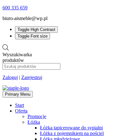
600 335 659
biuro-aismeble@wp.pl
Toggle High Contrast
Toggle Font size
Wyszukiwarka
produktów
Zaloguj
|
Zarejestruj
Primary Menu
Start
Oferta
Promocje
Łóżka
Łóżka tapicerowane do sypialni
Łóżka z pojemnikiem na pościel
Łóżka młodzieżowe