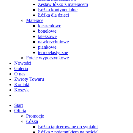
Zestaw łóżko z materacem
Łóżka kontynentalne
Łóżka dla dzieci
Materace
kieszeniowe
bonelowe
lateksowe
nawierzchniowe
piankowe
termoelastyczne
Fotele wypoczynkowe
Nowości
Galeria
O nas
Zwroty Towaru
Kontakt
Koszyk
Start
Oferta
Promocje
Łóżka
Łóżka tapicerowane do sypialni
Łóżka z pojemnikiem na pościel