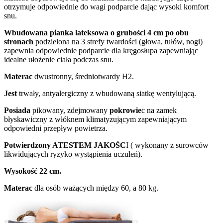
otrzymuje odpowiednie do wagi podparcie dając wysoki komfort
snu.
Wbudowana pianka lateksowa o grubości 4 cm po obu
stronach
podzielona na 3 strefy twardości (głowa, tułów, nogi)
zapewnia odpowiednie podparcie dla kręgosłupa zapewniając
idealne ułożenie ciała podczas snu.
Materac
dwustronny, średniotwardy H2.
Jest
trwały, antyalergiczny z wbudowaną siatkę wentylującą.
Posiada
pikowany, zdejmowany
pokrowie
c na zamek
błyskawiczny z włóknem klimatyzującym zapewniającym
odpowiedni przepływ powietrza.
Potwierdzony ATESTEM JAKOŚC
I ( wykonany z surowców
likwidujących ryzyko wystąpienia uczuleń).
Wysokość 22 cm.
Materac
dla osób ważących między 60, a 80 kg.