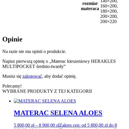
140×200,
rozmiar
160×200,
materaca
180×200,
200×200,
200×220
Opinie
Na razie nie ma opinii o produkcie.
Napisz pierwszą opinię o „Materac kieszeniowy HERAKLES
MULTIPOCKET średnio-twardy”
Musisz się
zalogować
, aby dodać opinię.
Polecamy!
WYBRANE PRODUKTY Z TEJ KATEGORII
MATERAC SELENA ALOES
5 800,00
zł
–
8 900,00
zł
Zakres cen: od 5 800,00 zł do 8