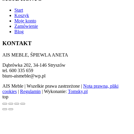
Start
Koszyk
Moje konto
Zamówienie
Blog
KONTAKT
AIS MEBLE, ŚPIEWLA ANETA
Dąbrówka 202, 34-146 Stryszów
tel. 600 335 659
biuro-aismeble@wp.pl
AIS Meble
| Wszelkie prawa zastrzeżone |
Nota prawna, pliki
cookies
|
Regulamin
| Wykonanie:
Tomsky.pl
top