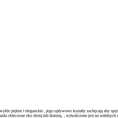
wykle piękne i eleganckie , jego opływowe kształty zachęcają aby spęd
 pianki obleczone eko skórą lub tkaniną , wykończone jest na solidny