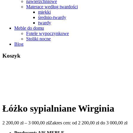
nawierzchniowe
Materace według twardości
miękki
średnio-twardy
twardy
Meble do domu
Fotele wypoczynkowe
Stoliki nocne
Blog
Koszyk
Łóżko sypialniane Wirginia
2 200,00
zł
–
3 000,00
zł
Zakres cen: od 2 200,00 zł do 3 000,00 zł
Producent: AIS MEBLE