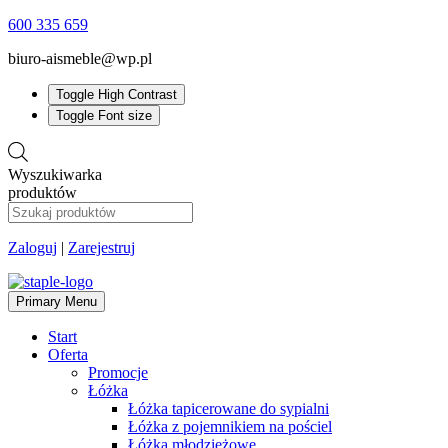
600 335 659
biuro-aismeble@wp.pl
Toggle High Contrast
Toggle Font size
Wyszukiwarka
produktów
Zaloguj
|
Zarejestruj
Primary Menu
Start
Oferta
Promocje
Łóżka
Łóżka tapicerowane do sypialni
Łóżka z pojemnikiem na pościel
Łóżka młodzieżowe