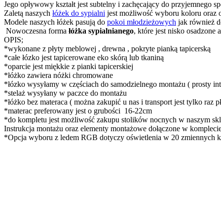
Jego opływowy kształt jest subtelny i zachęcający do przyjemnego sp
Zaletą naszych
łóżek do sypialni
jest możliwość wyboru koloru oraz 
Modele naszych łóżek pasują do
pokoi młodzieżowych
jak również d
Nowoczesna forma
łóżka sypialnianego
, które jest nisko osadzon
OPIS;
*wykonane z płyty meblowej , drewna , pokryte pianką tapicerską
*całe łózko jest tapicerowane eko skórą lub tkaniną
*oparcie jest miękkie z pianki tapicerskiej
*łóżko zawiera nóżki chromowane
*łózko wysyłamy w częściach do samodzielnego montażu ( prosty int
*stelaż wysyłany w paczce do montażu
*łóżko bez materaca ( można zakupić u nas i transport jest tylko raz p
*materac preferowany jest o grubości 16-22cm
*do kompletu jest możliwość zakupu stolików nocnych w naszym sk
Instrukcja montażu oraz elementy montażowe dołączone w komplecie
*Opcja wyboru z ledem RGB dotyczy oświetlenia w 20 zmiennych ko