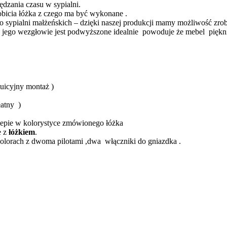
ędzania czasu w sypialni.
obicia łóżka z czego ma być wykonane .
o sypialni małżeńskich – dzięki naszej produkcji mamy możliwość zrob
e a jego wezgłowie jest podwyższone idealnie powoduje że mebel pię
uicyjny montaż )
łatny )
lepie w kolorystyce zmówionego łóżka
 z
łóżkiem
.
lorach z dwoma pilotami ,dwa włączniki do gniazdka .