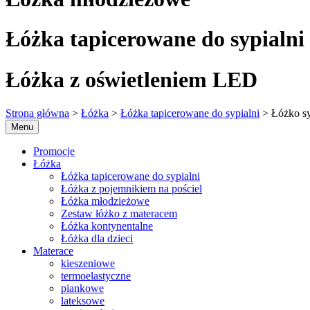
Łóżka tapicerowane do sypialni
Łóżka z oświetleniem LED
Strona główna
>
Łóżka
>
Łóżka tapicerowane do sypialni
> Łóżko sy
Menu
Promocje
Łóżka
Łóżka tapicerowane do sypialni
Łóżka z pojemnikiem na pościel
Łóżka młodzieżowe
Zestaw łóżko z materacem
Łóżka kontynentalne
Łóżka dla dzieci
Materace
kieszeniowe
termoelastyczne
piankowe
lateksowe