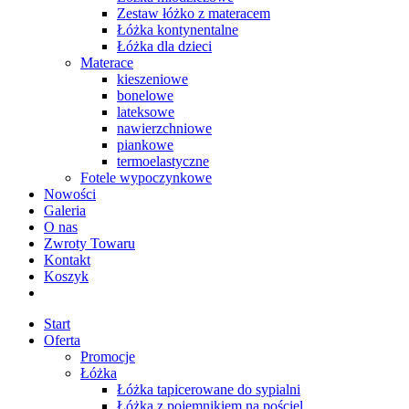
Zestaw łóżko z materacem
Łóżka kontynentalne
Łóżka dla dzieci
Materace
kieszeniowe
bonelowe
lateksowe
nawierzchniowe
piankowe
termoelastyczne
Fotele wypoczynkowe
Nowości
Galeria
O nas
Zwroty Towaru
Kontakt
Koszyk
Start
Oferta
Promocje
Łóżka
Łóżka tapicerowane do sypialni
Łóżka z pojemnikiem na pościel