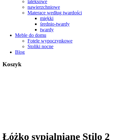
lateksowe
nawierzchniowe
Materace według twardości
miękki
średnio-twardy
twardy
Meble do domu
Fotele wypoczynkowe
Stoliki nocne
Blog
Koszyk
Łóżko sypialniane Stilo 2