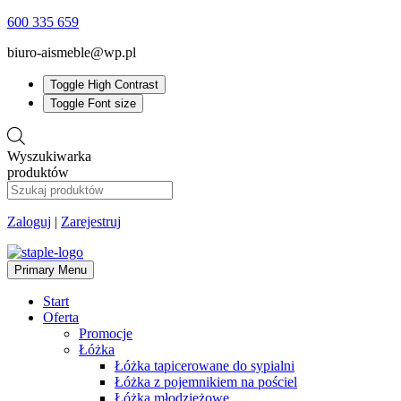
600 335 659
biuro-aismeble@wp.pl
Toggle High Contrast
Toggle Font size
Wyszukiwarka
produktów
Zaloguj
|
Zarejestruj
Primary Menu
Start
Oferta
Promocje
Łóżka
Łóżka tapicerowane do sypialni
Łóżka z pojemnikiem na pościel
Łóżka młodzieżowe