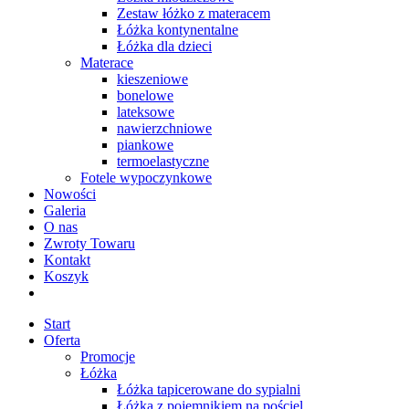
Zestaw łóżko z materacem
Łóżka kontynentalne
Łóżka dla dzieci
Materace
kieszeniowe
bonelowe
lateksowe
nawierzchniowe
piankowe
termoelastyczne
Fotele wypoczynkowe
Nowości
Galeria
O nas
Zwroty Towaru
Kontakt
Koszyk
Start
Oferta
Promocje
Łóżka
Łóżka tapicerowane do sypialni
Łóżka z pojemnikiem na pościel