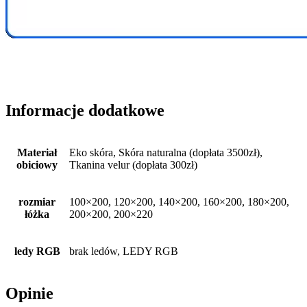
Informacje dodatkowe
Materiał
Eko skóra, Skóra naturalna (dopłata 3500zł),
obiciowy
Tkanina velur (dopłata 300zł)
rozmiar
100×200, 120×200, 140×200, 160×200, 180×200,
łóżka
200×200, 200×220
ledy RGB
brak ledów, LEDY RGB
Opinie