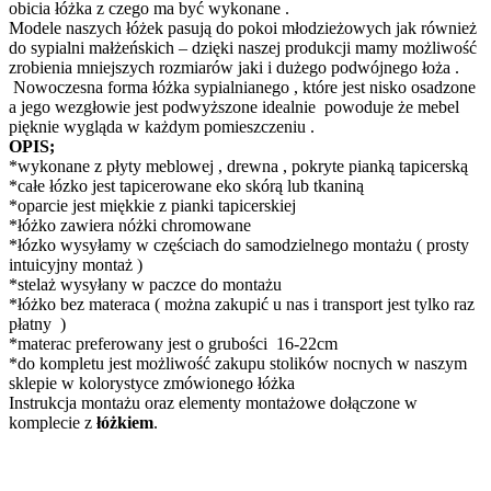
obicia łóżka z czego ma być wykonane .
Modele naszych łóżek pasują do pokoi młodzieżowych jak również
do sypialni małżeńskich – dzięki naszej produkcji mamy możliwość
zrobienia mniejszych rozmiarów jaki i dużego podwójnego łoża .
Nowoczesna forma łóżka sypialnianego , które jest nisko osadzone
a jego wezgłowie jest podwyższone idealnie powoduje że mebel
pięknie wygląda w każdym pomieszczeniu .
OPIS;
*wykonane z płyty meblowej , drewna , pokryte pianką tapicerską
*całe łózko jest tapicerowane eko skórą lub tkaniną
*oparcie jest miękkie z pianki tapicerskiej
*łóżko zawiera nóżki chromowane
*łózko wysyłamy w częściach do samodzielnego montażu ( prosty
intuicyjny montaż )
*stelaż wysyłany w paczce do montażu
*łóżko bez materaca ( można zakupić u nas i transport jest tylko raz
płatny )
*materac preferowany jest o grubości 16-22cm
*do kompletu jest możliwość zakupu stolików nocnych w naszym
sklepie w kolorystyce zmówionego łóżka
Instrukcja montażu oraz elementy montażowe dołączone w
komplecie z
łóżkiem
.