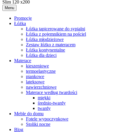
Slim 120 x200
Menu
Promocje
Łóżka
Łóżka tapicerowane do sypialni
Łóżka z pojemnikiem na pościel
Łóżka młodzieżowe
Zestaw łóżko z materacem
Łóżka kontynentalne
Łóżka dla dzieci
Materace
kieszeniowe
termoelastyczne
piankowe
lateksowe
nawierzchniowe
Materace według twardości
miękki
średnio-twardy
twardy
Meble do domu
Fotele wypoczynkowe
Stoliki nocne
Blog