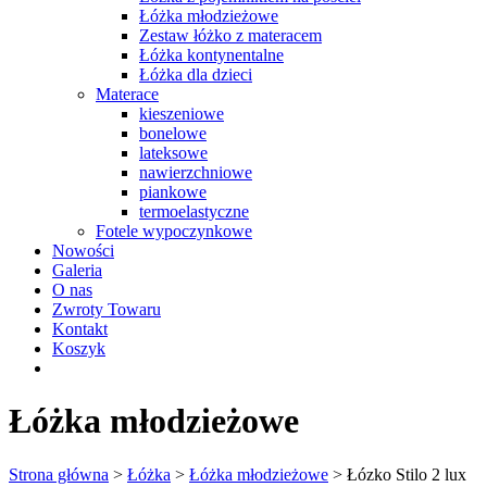
Łóżka młodzieżowe
Zestaw łóżko z materacem
Łóżka kontynentalne
Łóżka dla dzieci
Materace
kieszeniowe
bonelowe
lateksowe
nawierzchniowe
piankowe
termoelastyczne
Fotele wypoczynkowe
Nowości
Galeria
O nas
Zwroty Towaru
Kontakt
Koszyk
Łóżka młodzieżowe
Strona główna
>
Łóżka
>
Łóżka młodzieżowe
> Łózko Stilo 2 lux