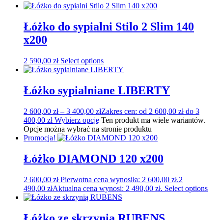
Łóżko do sypialni Stilo 2 Slim 140
x200
2 590,00
zł
Select options
Łóżko sypialniane LIBERTY
2 600,00
zł
–
3 400,00
zł
Zakres cen: od 2 600,00 zł do 3
400,00 zł
Wybierz opcję
Ten produkt ma wiele wariantów.
Opcje można wybrać na stronie produktu
Promocja!
Łóżko DIAMOND 120 x200
2 600,00
zł
Pierwotna cena wynosiła: 2 600,00 zł.
2
490,00
zł
Aktualna cena wynosi: 2 490,00 zł.
Select options
Łóżko ze skrzynią RUBENS