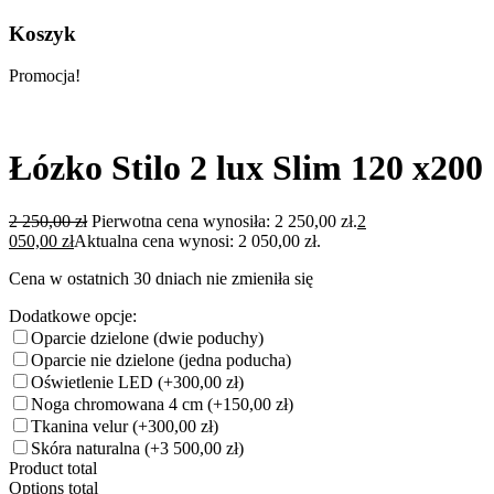
Koszyk
Promocja!
Łózko Stilo 2 lux Slim 120 x200
2 250,00
zł
Pierwotna cena wynosiła: 2 250,00 zł.
2
050,00
zł
Aktualna cena wynosi: 2 050,00 zł.
Cena w ostatnich 30 dniach nie zmieniła się
Dodatkowe opcje:
Oparcie dzielone (dwie poduchy)
Oparcie nie dzielone (jedna poducha)
Oświetlenie LED
(+300,00 zł)
Noga chromowana 4 cm
(+150,00 zł)
Tkanina velur
(+300,00 zł)
Skóra naturalna
(+3 500,00 zł)
Product total
Options total