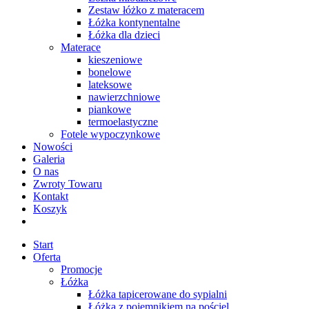
Zestaw łóżko z materacem
Łóżka kontynentalne
Łóżka dla dzieci
Materace
kieszeniowe
bonelowe
lateksowe
nawierzchniowe
piankowe
termoelastyczne
Fotele wypoczynkowe
Nowości
Galeria
O nas
Zwroty Towaru
Kontakt
Koszyk
Start
Oferta
Promocje
Łóżka
Łóżka tapicerowane do sypialni
Łóżka z pojemnikiem na pościel