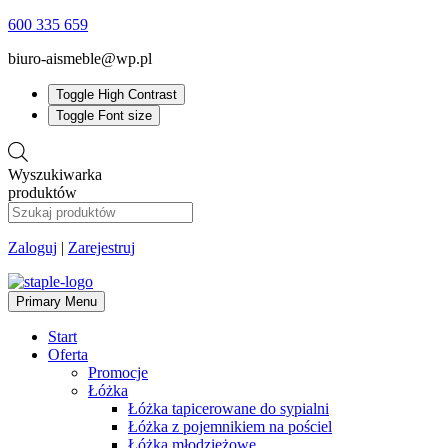
600 335 659
biuro-aismeble@wp.pl
Toggle High Contrast
Toggle Font size
Wyszukiwarka
produktów
Zaloguj
|
Zarejestruj
Primary Menu
Start
Oferta
Promocje
Łóżka
Łóżka tapicerowane do sypialni
Łóżka z pojemnikiem na pościel
Łóżka młodzieżowe