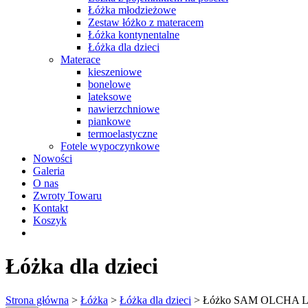
Łóżka młodzieżowe
Zestaw łóżko z materacem
Łóżka kontynentalne
Łóżka dla dzieci
Materace
kieszeniowe
bonelowe
lateksowe
nawierzchniowe
piankowe
termoelastyczne
Fotele wypoczynkowe
Nowości
Galeria
O nas
Zwroty Towaru
Kontakt
Koszyk
Łóżka dla dzieci
Strona główna
>
Łóżka
>
Łóżka dla dzieci
> Łóżko SAM OLCHA 