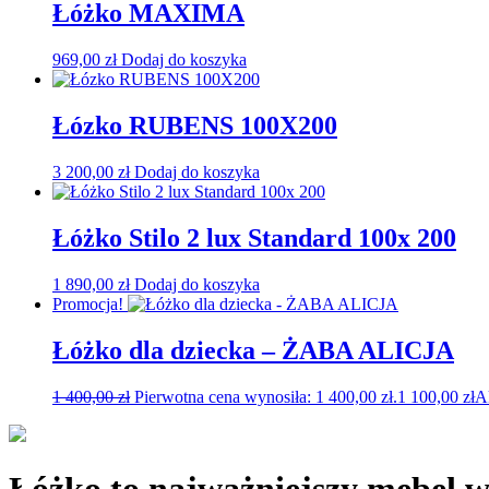
Łóżko MAXIMA
969,00
zł
Dodaj do koszyka
Łózko RUBENS 100X200
3 200,00
zł
Dodaj do koszyka
Łóżko Stilo 2 lux Standard 100x 200
1 890,00
zł
Dodaj do koszyka
Promocja!
Łóżko dla dziecka – ŻABA ALICJA
1 400,00
zł
Pierwotna cena wynosiła: 1 400,00 zł.
1 100,00
zł
A