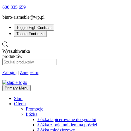
600 335 659
biuro-aismeble@wp.pl
Toggle High Contrast
Toggle Font size
Wyszukiwarka
produktów
Zaloguj
|
Zarejestruj
Primary Menu
Start
Oferta
Promocje
Łóżka
Łóżka tapicerowane do sypialni
Łóżka z pojemnikiem na pościel
Łóżka młodzieżowe