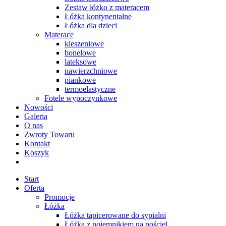
Zestaw łóżko z materacem
Łóżka kontynentalne
Łóżka dla dzieci
Materace
kieszeniowe
bonelowe
lateksowe
nawierzchniowe
piankowe
termoelastyczne
Fotele wypoczynkowe
Nowości
Galeria
O nas
Zwroty Towaru
Kontakt
Koszyk
Start
Oferta
Promocje
Łóżka
Łóżka tapicerowane do sypialni
Łóżka z pojemnikiem na pościel