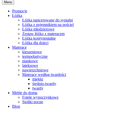
Menu
Promocje
Łóżka
Łóżka tapicerowane do sypialni
Łóżka z pojemnikiem na pościel
Łóżka młodzieżowe
Zestaw łóżko z materacem
Łóżka kontynentalne
Łóżka dla dzieci
Materace
kieszeniowe
termoelastyczne
piankowe
lateksowe
nawierzchniowe
Materace według twardości
miękki
średnio-twardy
twardy
Meble do domu
Fotele wypoczynkowe
Stoliki nocne
Blog