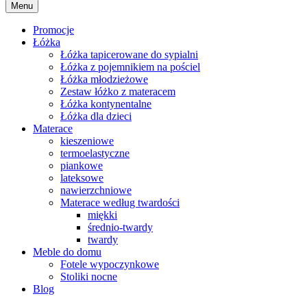
Menu
Promocje
Łóżka
Łóżka tapicerowane do sypialni
Łóżka z pojemnikiem na pościel
Łóżka młodzieżowe
Zestaw łóżko z materacem
Łóżka kontynentalne
Łóżka dla dzieci
Materace
kieszeniowe
termoelastyczne
piankowe
lateksowe
nawierzchniowe
Materace według twardości
miękki
średnio-twardy
twardy
Meble do domu
Fotele wypoczynkowe
Stoliki nocne
Blog