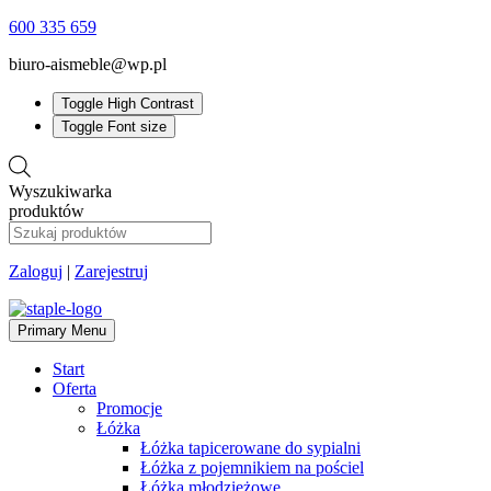
600 335 659
biuro-aismeble@wp.pl
Toggle High Contrast
Toggle Font size
Wyszukiwarka
produktów
Zaloguj
|
Zarejestruj
Primary Menu
Start
Oferta
Promocje
Łóżka
Łóżka tapicerowane do sypialni
Łóżka z pojemnikiem na pościel
Łóżka młodzieżowe