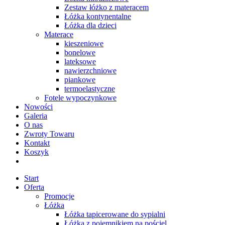
Zestaw łóżko z materacem
Łóżka kontynentalne
Łóżka dla dzieci
Materace
kieszeniowe
bonelowe
lateksowe
nawierzchniowe
piankowe
termoelastyczne
Fotele wypoczynkowe
Nowości
Galeria
O nas
Zwroty Towaru
Kontakt
Koszyk
Start
Oferta
Promocje
Łóżka
Łóżka tapicerowane do sypialni
Łóżka z pojemnikiem na pościel