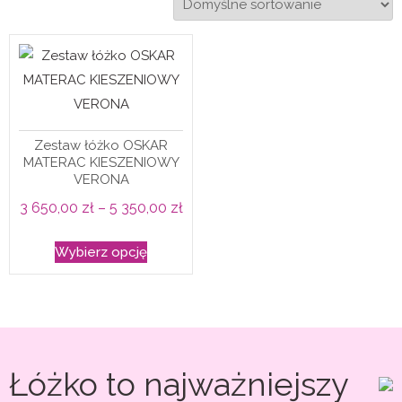
Zestaw łóżko OSKAR
MATERAC KIESZENIOWY
VERONA
Zakres
3 650,00
zł
–
5 350,00
zł
cen:
Ten
Wybierz opcję
od
produkt
3
ma
650,00 zł
wiele
do
wariantów.
5
Opcje
Łóżko to najważniejszy
350,00 zł
można