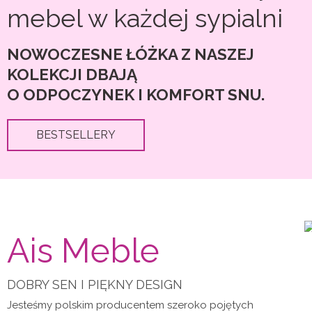
wybrać
mebel w każdej sypialni
na
stronie
NOWOCZESNE ŁÓŻKA Z NASZEJ
produktu
KOLEKCJI DBAJĄ
O ODPOCZYNEK I KOMFORT SNU.
BESTSELLERY
Ais Meble
DOBRY SEN I PIĘKNY DESIGN
Jesteśmy polskim producentem szeroko pojętych