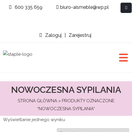
600 335 659
biuro-aismeble@wp.pl
Zaloguj
|
Zarejestruj
NOWOCZESNA SYPILANIA
STRONA GŁÓWNA
> PRODUKTY OZNACZONE
“NOWOCZESNA SYPILANIA”
Wyświetlanie jednego wyniku