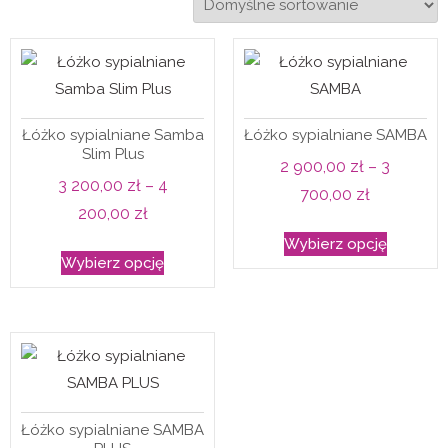
Łóżko sypialniane Samba
Łóżko sypialniane SAMBA
Slim Plus
2 900,00
zł
–
3
3 200,00
zł
–
4
Zakres
700,00
zł
Zakres
200,00
zł
cen:
Ten
cen:
Wybierz opcję
Ten
od
produkt
Wybierz opcję
od
produkt
2
ma
3
ma
900,00 zł
wiele
200,00 zł
wiele
do
wariantó
do
wariantów.
3
Opcje
4
Opcje
700,00 zł
można
200,00 zł
można
wybrać
Łóżko sypialniane SAMBA
wybrać
na