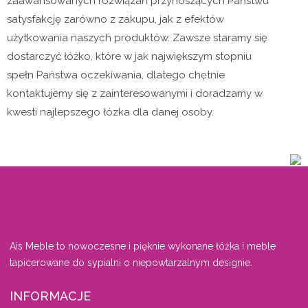
zaawansowanych rozwiązań przynoszących Państwu
satysfakcję zarówno z zakupu, jak z efektów
użytkowania naszych produktów. Zawsze staramy się
dostarczyć łóżko, które w jak największym stopniu
spełn Państwa oczekiwania, dlatego chętnie
kontaktujemy się z zainteresowanymi i doradzamy w
kwesti najlepszego łózka dla danej osoby.
Ais Meble to nowoczesne i pięknie wykonane łóżka i meble
tapicerowane do sypialni o niepowtarzalnym designie.
INFORMACJE