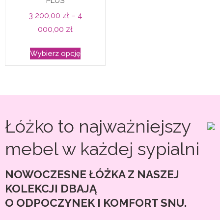
PLUS
na
stronie
3 200,00
zł
–
4
stronie
produkt
Zakres
000,00
zł
produktu
cen:
Ten
Wybierz opcję
od
produkt
3
ma
200,00 zł
wiele
do
wariantów.
4
Opcje
Łóżko to najważniejszy
000,00 zł
można
wybrać
mebel w każdej sypialni
na
stronie
NOWOCZESNE ŁÓŻKA Z NASZEJ
produktu
KOLEKCJI DBAJĄ
O ODPOCZYNEK I KOMFORT SNU.