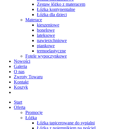
Zestaw łóżko z materacem
Łóżka kontynentalne
Łóżka dla dzieci
Materace
kieszeniowe
bonelowe
lateksowe
nawierzchniowe
piankowe
termoelastyczne
Fotele wypoczynkowe
Nowości
Galeria
O nas
Zwroty Towaru
Kontakt
Koszyk
Start
Oferta
Promocje
Łóżka
Łóżka tapicerowane do sypialni
Łóżka z pojemnikiem na pościel