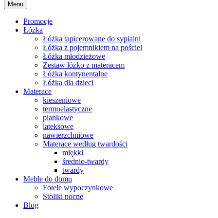
Menu
Promocje
Łóżka
Łóżka tapicerowane do sypialni
Łóżka z pojemnikiem na pościel
Łóżka młodzieżowe
Zestaw łóżko z materacem
Łóżka kontynentalne
Łóżka dla dzieci
Materace
kieszeniowe
termoelastyczne
piankowe
lateksowe
nawierzchniowe
Materace według twardości
miękki
średnio-twardy
twardy
Meble do domu
Fotele wypoczynkowe
Stoliki nocne
Blog