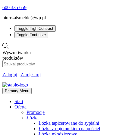
600 335 659
biuro-aismeble@wp.pl
Toggle High Contrast
Toggle Font size
Wyszukiwarka
produktów
Zaloguj
|
Zarejestruj
Primary Menu
Start
Oferta
Promocje
Łóżka
Łóżka tapicerowane do sypialni
Łóżka z pojemnikiem na pościel
Łóżka młodzieżowe