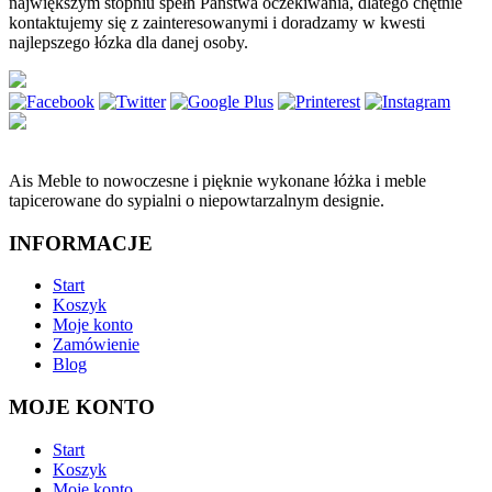
największym stopniu spełn Państwa oczekiwania, dlatego chętnie
kontaktujemy się z zainteresowanymi i doradzamy w kwesti
najlepszego łózka dla danej osoby.
Ais Meble to nowoczesne i pięknie wykonane łóżka i meble
tapicerowane do sypialni o niepowtarzalnym designie.
INFORMACJE
Start
Koszyk
Moje konto
Zamówienie
Blog
MOJE KONTO
Start
Koszyk
Moje konto