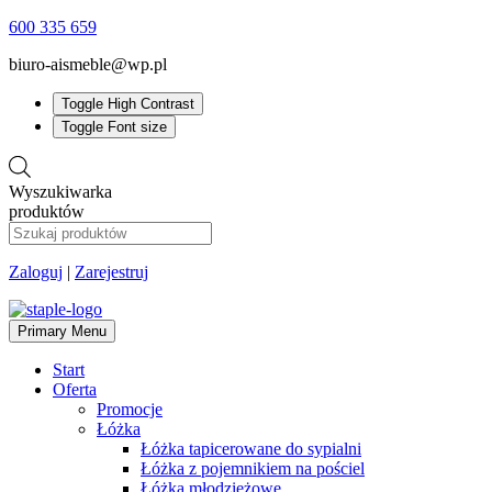
600 335 659
biuro-aismeble@wp.pl
Toggle High Contrast
Toggle Font size
Wyszukiwarka
produktów
Zaloguj
|
Zarejestruj
Primary Menu
Start
Oferta
Promocje
Łóżka
Łóżka tapicerowane do sypialni
Łóżka z pojemnikiem na pościel
Łóżka młodzieżowe