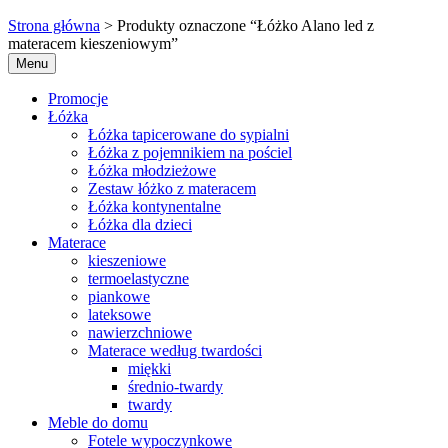
Strona główna
> Produkty oznaczone “Łóżko Alano led z
materacem kieszeniowym”
Menu
Promocje
Łóżka
Łóżka tapicerowane do sypialni
Łóżka z pojemnikiem na pościel
Łóżka młodzieżowe
Zestaw łóżko z materacem
Łóżka kontynentalne
Łóżka dla dzieci
Materace
kieszeniowe
termoelastyczne
piankowe
lateksowe
nawierzchniowe
Materace według twardości
miękki
średnio-twardy
twardy
Meble do domu
Fotele wypoczynkowe