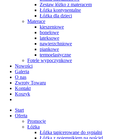
Zestaw łóżko z materacem
Łóżka kontynentalne
Łóżka dla dzieci
Materace
kieszeniowe
bonelowe
lateksowe
nawierzchniowe
piankowe
termoelastyczne
Fotele wypoczynkowe
Nowości
Galeria
O nas
Zwroty Towaru
Kontakt
Koszyk
Start
Oferta
Promocje
Łóżka
Łóżka tapicerowane do sypialni
Łóżka z pojemnikiem na pościel