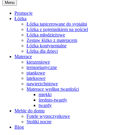
Menu
Promocje
Łóżka
Łóżka tapicerowane do sypialni
Łóżka z pojemnikiem na pościel
Łóżka młodzieżowe
Zestaw łóżko z materacem
Łóżka kontynentalne
Łóżka dla dzieci
Materace
kieszeniowe
termoelastyczne
piankowe
lateksowe
nawierzchniowe
Materace według twardości
miękki
średnio-twardy
twardy
Meble do domu
Fotele wypoczynkowe
Stoliki nocne
Blog