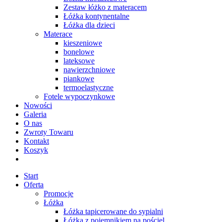
Zestaw łóżko z materacem
Łóżka kontynentalne
Łóżka dla dzieci
Materace
kieszeniowe
bonelowe
lateksowe
nawierzchniowe
piankowe
termoelastyczne
Fotele wypoczynkowe
Nowości
Galeria
O nas
Zwroty Towaru
Kontakt
Koszyk
Start
Oferta
Promocje
Łóżka
Łóżka tapicerowane do sypialni
Łóżka z pojemnikiem na pościel