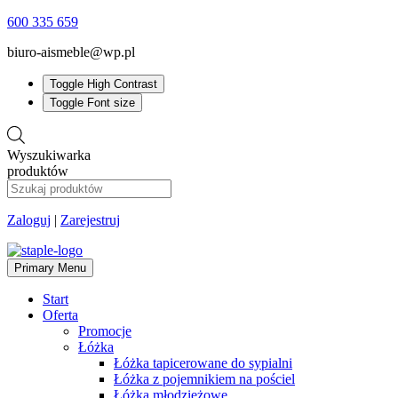
600 335 659
biuro-aismeble@wp.pl
Toggle High Contrast
Toggle Font size
Wyszukiwarka
produktów
Zaloguj
|
Zarejestruj
Primary Menu
Start
Oferta
Promocje
Łóżka
Łóżka tapicerowane do sypialni
Łóżka z pojemnikiem na pościel
Łóżka młodzieżowe