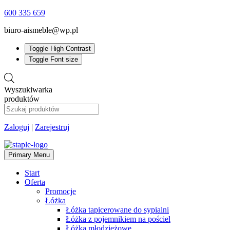
600 335 659
biuro-aismeble@wp.pl
Toggle High Contrast
Toggle Font size
Wyszukiwarka
produktów
Zaloguj
|
Zarejestruj
Primary Menu
Start
Oferta
Promocje
Łóżka
Łóżka tapicerowane do sypialni
Łóżka z pojemnikiem na pościel
Łóżka młodzieżowe