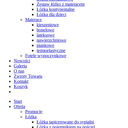
Zestaw łóżko z materacem
Łóżka kontynentalne
Łóżka dla dzieci
Materace
kieszeniowe
bonelowe
lateksowe
nawierzchniowe
piankowe
termoelastyczne
Fotele wypoczynkowe
Nowości
Galeria
O nas
Zwroty Towaru
Kontakt
Koszyk
Start
Oferta
Promocje
Łóżka
Łóżka tapicerowane do sypialni
Łóżka z pojemnikiem na pościel