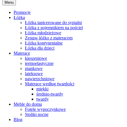
Menu
Promocje
Łóżka
Łóżka tapicerowane do sypialni
Łóżka z pojemnikiem na pościel
Łóżka młodzieżowe
Zestaw łóżko z materacem
Łóżka kontynentalne
Łóżka dla dzieci
Materace
kieszeniowe
termoelastyczne
piankowe
lateksowe
nawierzchniowe
Materace według twardości
miękki
średnio-twardy
twardy
Meble do domu
Fotele wypoczynkowe
Stoliki nocne
Blog