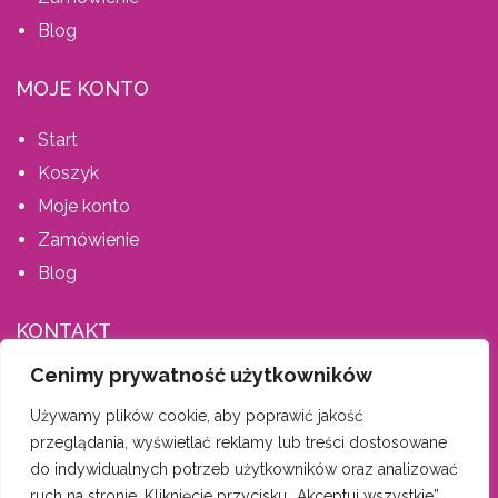
Blog
MOJE KONTO
Start
Koszyk
Moje konto
Zamówienie
Blog
KONTAKT
Cenimy prywatność użytkowników
AIS MEBLE, ŚPIEWLA ANETA
Używamy plików cookie, aby poprawić jakość
Dąbrówka 202, 34-146 Stryszów
przeglądania, wyświetlać reklamy lub treści dostosowane
tel. 600 335 659
do indywidualnych potrzeb użytkowników oraz analizować
biuro-aismeble@wp.pl
ruch na stronie. Kliknięcie przycisku „Akceptuj wszystkie”