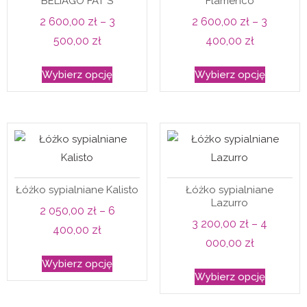
BELIAGO FAT S
Flamenco
na
stronie
2 600,00
zł
–
3
2 600,00
zł
–
3
stronie
produktu
Zakres
Zakres
500,00
zł
400,00
zł
produkt
cen:
cen:
Ten
Ten
Wybierz opcję
Wybierz opcję
od
od
produkt
produkt
2
2
ma
ma
600,00 zł
600,00 zł
wiele
wiele
do
do
wariantów.
wariantó
3
3
Opcje
Opcje
500,00 zł
400,00 zł
można
można
Łóżko sypialniane Kalisto
Łóżko sypialniane
wybrać
wybrać
Lazurro
2 050,00
zł
–
6
na
na
3 200,00
zł
–
4
Zakres
400,00
zł
stronie
stronie
Zakres
000,00
zł
cen:
produktu
produkt
Ten
cen:
Wybierz opcję
Ten
od
produkt
Wybierz opcję
od
produkt
2
ma
3
ma
050,00 zł