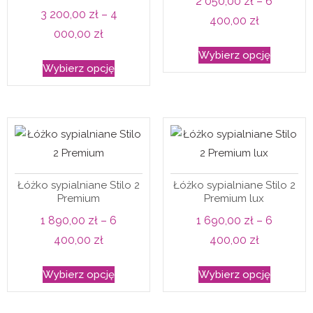
2 050,00
zł
–
6
na
stronie
3 200,00
zł
–
4
Zakres
400,00
zł
stronie
produkt
Zakres
000,00
zł
cen:
produktu
Ten
cen:
Wybierz opcję
Ten
od
produkt
Wybierz opcję
od
produkt
2
ma
3
ma
050,00 zł
wiele
200,00 zł
wiele
do
wariantó
do
wariantów.
6
Opcje
4
Opcje
400,00 zł
można
000,00 zł
można
wybrać
Łóżko sypialniane Stilo 2
Łóżko sypialniane Stilo 2
wybrać
na
Premium
Premium lux
na
stronie
1 890,00
zł
–
6
1 690,00
zł
–
6
stronie
produkt
Zakres
Zakres
400,00
zł
400,00
zł
produktu
cen:
cen:
Ten
Ten
Wybierz opcję
Wybierz opcję
od
od
produkt
produkt
1
1
ma
ma