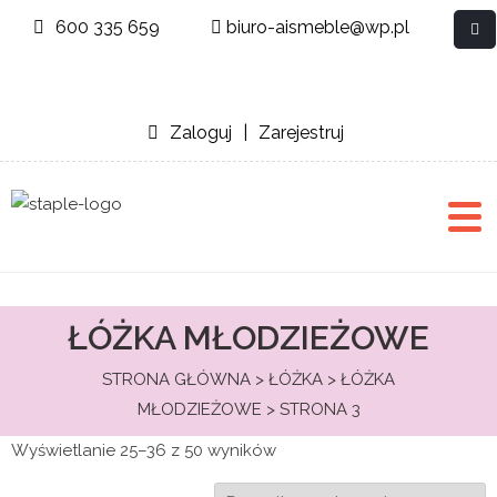
600 335 659
biuro-aismeble@wp.pl
Zaloguj
|
Zarejestruj
ŁÓŻKA MŁODZIEŻOWE
STRONA GŁÓWNA
>
ŁÓŻKA
>
ŁÓŻKA
MŁODZIEŻOWE
> STRONA 3
Wyświetlanie 25–36 z 50 wyników