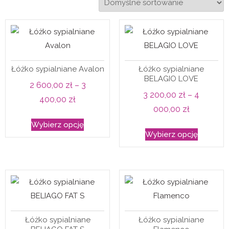
Łóżko sypialniane Avalon
Łóżko sypialniane
BELAGIO LOVE
2 600,00
zł
–
3
3 200,00
zł
–
4
Zakres
400,00
zł
Zakres
000,00
zł
cen:
Ten
cen:
Wybierz opcję
Ten
od
produkt
Wybierz opcję
od
produkt
2
ma
3
ma
600,00 zł
wiele
200,00 zł
wiele
do
wariantów.
do
wariantó
3
Opcje
4
Opcje
400,00 zł
można
000,00 zł
można
wybrać
Łóżko sypialniane
Łóżko sypialniane
wybrać
na