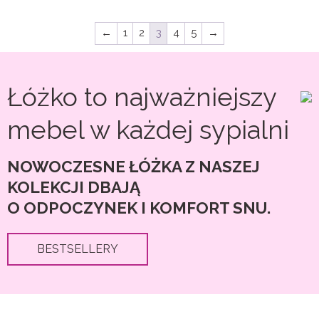
890,00 zł
690,00 zł
wiele
wiele
do
do
wariantów.
wariantó
←
1
2
3
4
5
→
6
6
Opcje
Opcje
400,00 zł
400,00 zł
można
można
wybrać
wybrać
Łóżko to najważniejszy
na
na
mebel w każdej sypialni
stronie
stronie
produktu
produkt
NOWOCZESNE ŁÓŻKA Z NASZEJ
KOLEKCJI DBAJĄ
O ODPOCZYNEK I KOMFORT SNU.
BESTSELLERY