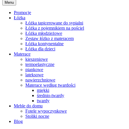
Menu
Promocje
Łóżka
Łóżka tapicerowane do sypialni
Łóżka z pojemnikiem na pościel
Łóżka młodzieżowe
Zestaw łóżko z materacem
Łóżka kontynentalne
Łóżka dla dzieci
Materace
kieszeniowe
termoelastyczne
piankowe
lateksowe
nawierzchniowe
Materace według twardości
miękki
średnio-twardy
twardy
Meble do domu
Fotele wypoczynkowe
Stoliki nocne
Blog