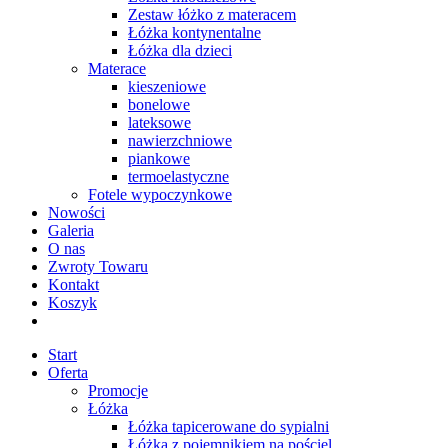
Zestaw łóżko z materacem
Łóżka kontynentalne
Łóżka dla dzieci
Materace
kieszeniowe
bonelowe
lateksowe
nawierzchniowe
piankowe
termoelastyczne
Fotele wypoczynkowe
Nowości
Galeria
O nas
Zwroty Towaru
Kontakt
Koszyk
Start
Oferta
Promocje
Łóżka
Łóżka tapicerowane do sypialni
Łóżka z pojemnikiem na pościel