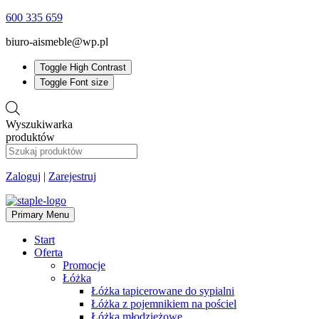
600 335 659
biuro-aismeble@wp.pl
Toggle High Contrast
Toggle Font size
Wyszukiwarka
produktów
Zaloguj
|
Zarejestruj
Primary Menu
Start
Oferta
Promocje
Łóżka
Łóżka tapicerowane do sypialni
Łóżka z pojemnikiem na pościel
Łóżka młodzieżowe